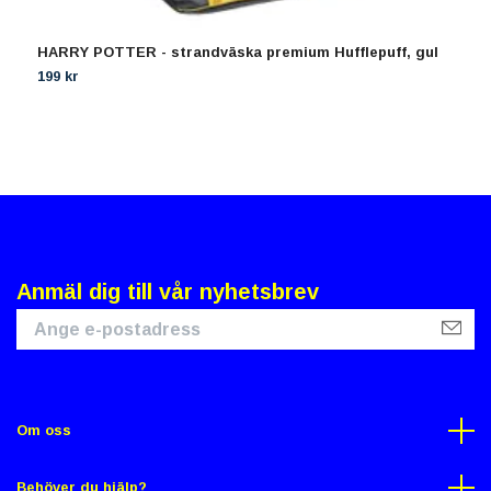
HARRY POTTER - strandväska premium Hufflepuff, gul
T
R
199 kr
1
Anmäl dig till vår nyhetsbrev
Om oss
Behöver du hjälp?