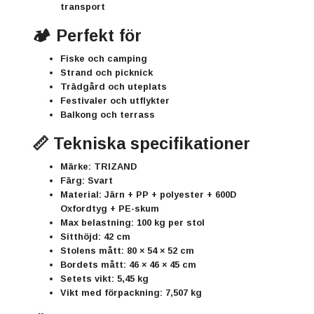
transport
🏕️ Perfekt för
Fiske och camping
Strand och picknick
Trädgård och uteplats
Festivaler och utflykter
Balkong och terrass
📏 Tekniska specifikationer
Märke:
TRIZAND
Färg:
Svart
Material:
Järn + PP + polyester + 600D
Oxfordtyg + PE-skum
Max belastning:
100 kg per stol
Sitthöjd:
42 cm
Stolens mått:
80 × 54 × 52 cm
Bordets mått:
46 × 46 × 45 cm
Setets vikt:
5,45 kg
Vikt med förpackning:
7,507 kg