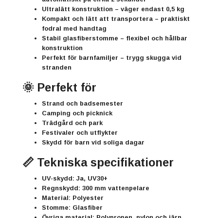
Ultralätt konstruktion
– väger endast 0,5 kg
Kompakt och lätt att transportera
– praktiskt
fodral med handtag
Stabil glasfiberstomme
– flexibel och hållbar
konstruktion
Perfekt för barnfamiljer
– trygg skugga vid
stranden
🌞 Perfekt för
Strand och badsemester
Camping och picknick
Trädgård och park
Festivaler och utflykter
Skydd för barn vid soliga dagar
📏 Tekniska specifikationer
UV-skydd:
Ja, UV30+
Regnskydd:
300 mm vattenpelare
Material:
Polyester
Stomme:
Glasfiber
Övriga material:
Polypropen, nylon och järn