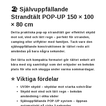
🏖️ Självuppfällande
Strandtält POP-UP 150 × 100
× 80 cm
Detta praktiska pop-up strandtält ger effektivt skydd
mot sol, vind och lätt regn – perfekt för stranden,
camping eller utflykter med familjen. Tack vare den
självuppfällande konstruktionen är tältet redo att
användas på bara några sekunder.
Det lätta och kompakta formatet gör tältet enkelt att
bära med sig samtidigt som det erbjuder en bekväm
plats för vila och skugga under varma sommardagar.
⭐ Viktiga fördelar
UV30+ skydd
– skyddar mot starka solstrålar
Skydd mot vind och lätt regn
– bekväm
användning i olika väder
Självuppfällande POP-UP system
– öppnas
automatiskt på cirka 2 sekunder