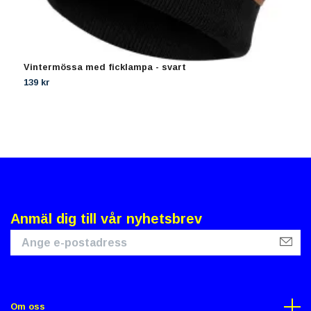
Vintermössa med ficklampa - svart
R
139 kr
3
Anmäl dig till vår nyhetsbrev
Om oss