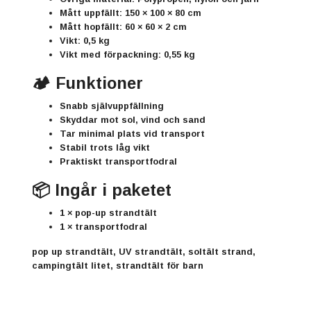
Mått uppfällt:
150 × 100 × 80 cm
Mått hopfällt:
60 × 60 × 2 cm
Vikt:
0,5 kg
Vikt med förpackning:
0,55 kg
🏕️ Funktioner
Snabb självuppfällning
Skyddar mot sol, vind och sand
Tar minimal plats vid transport
Stabil trots låg vikt
Praktiskt transportfodral
📦 Ingår i paketet
1 × pop-up strandtält
1 × transportfodral
pop up strandtält, UV strandtält, soltält strand,
campingtält litet, strandtält för barn