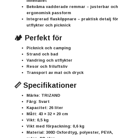
innehållet
Bekväma vadderade remmar
– justerbar och
ergonomisk passform
Integrerad flasköppnare
– praktisk detalj för
utflykter och picknick
🏕️ Perfekt för
Picknick och camping
Strand och bad
Vandring och utflykter
Resor och friluftsliv
Transport av mat och dryck
📏 Specifikationer
Märke:
TRIZAND
Färg:
Svart
Kapacitet:
26 liter
Mått:
43 × 32 × 20 cm
Vikt:
0,5 kg
Vikt med förpackning:
0,6 kg
Material:
300D Oxfordtyg, polyester, PEVA,