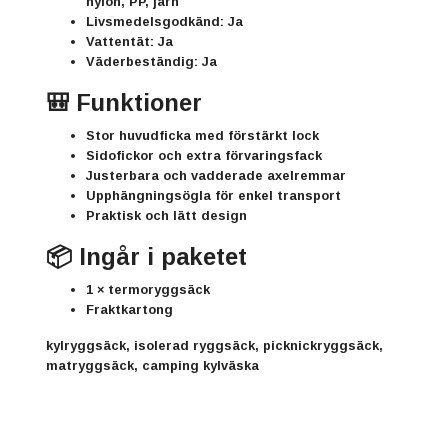
nylon, PP, järn
Livsmedelsgodkänd:
Ja
Vattentät:
Ja
Väderbeständig:
Ja
🎒 Funktioner
Stor huvudficka med förstärkt lock
Sidofickor och extra förvaringsfack
Justerbara och vadderade axelremmar
Upphängningsögla för enkel transport
Praktisk och lätt design
📦 Ingår i paketet
1 × termoryggsäck
Fraktkartong
kylryggsäck, isolerad ryggsäck, picknickryggsäck,
matryggsäck, camping kylväska