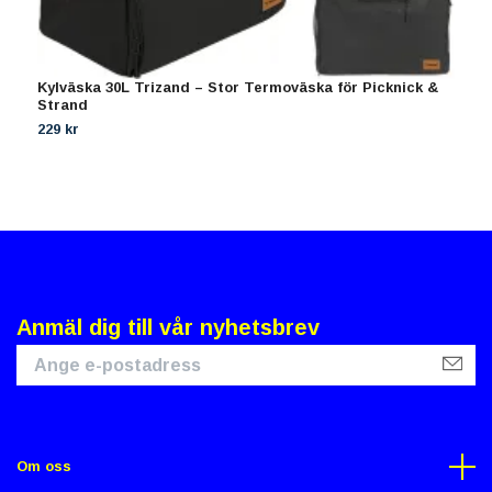
Kylväska 30L Trizand – Stor Termoväska för Picknick &
C
Strand
v
229 kr
2
Anmäl dig till vår nyhetsbrev
Om oss