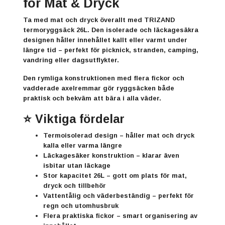
för Mat & Dryck
Ta med mat och dryck överallt med
TRIZAND
termoryggsäck 26L. Den isolerade och läckagesäkra
designen håller innehållet kallt eller varmt under
längre tid – perfekt för picknick, stranden, camping,
vandring eller dagsutflykter.
Den rymliga konstruktionen med flera fickor och
vadderade axelremmar gör ryggsäcken både
praktisk och bekväm att bära i alla väder.
⭐ Viktiga fördelar
Termoisolerad design
– håller mat och dryck
kalla eller varma längre
Läckagesäker konstruktion
– klarar även
isbitar utan läckage
Stor kapacitet 26L
– gott om plats för mat,
dryck och tillbehör
Vattentålig och väderbeständig
– perfekt för
regn och utomhusbruk
Flera praktiska fickor
– smart organisering av