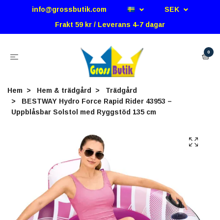
info@grossbutik.com
SEK
Frakt 59 kr / Leverans 4-7 dagar
0
Hem
Hem & trädgård
Trädgård
BESTWAY Hydro Force Rapid Rider 43953 –
Uppblåsbar Solstol med Ryggstöd 135 cm