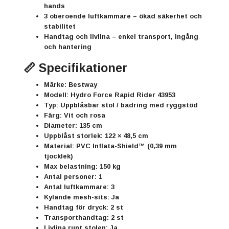
hands
3 oberoende luftkammare
– ökad säkerhet och
stabilitet
Handtag och livlina
– enkel transport, ingång
och hantering
📏 Specifikationer
Märke:
Bestway
Modell:
Hydro Force Rapid Rider 43953
Typ:
Uppblåsbar stol / badring med ryggstöd
Färg:
Vit och rosa
Diameter:
135 cm
Uppblåst storlek:
122 × 48,5 cm
Material:
PVC Inflata-Shield™ (0,39 mm
tjocklek)
Max belastning:
150 kg
Antal personer:
1
Antal luftkammare:
3
Kylande mesh-sits:
Ja
Handtag för dryck:
2 st
Transporthandtag:
2 st
Livlina runt stolen:
Ja