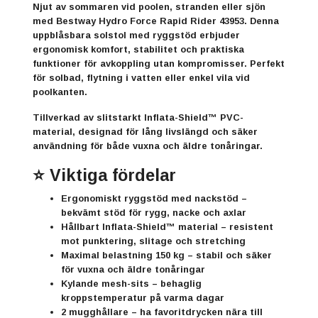
Njut av sommaren vid poolen, stranden eller sjön
med
Bestway
Hydro Force Rapid Rider 43953. Denna
uppblåsbara solstol med ryggstöd erbjuder
ergonomisk komfort, stabilitet och praktiska
funktioner för avkoppling utan kompromisser. Perfekt
för solbad, flytning i vatten eller enkel vila vid
poolkanten.
Tillverkad av slitstarkt
Inflata-Shield™ PVC-
material
, designad för lång livslängd och säker
användning för både vuxna och äldre tonåringar.
⭐ Viktiga fördelar
Ergonomiskt ryggstöd med nackstöd
–
bekvämt stöd för rygg, nacke och axlar
Hållbart Inflata-Shield™ material
– resistent
mot punktering, slitage och stretching
Maximal belastning 150 kg
– stabil och säker
för vuxna och äldre tonåringar
Kylande mesh-sits
– behaglig
kroppstemperatur på varma dagar
2 mugghållare
– ha favoritdrycken nära till