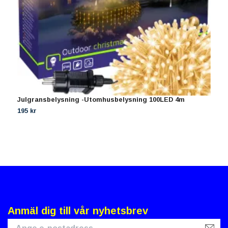
Julgransbelysning -Utomhusbelysning 100LED 4m
H
195 kr
3
Anmäl dig till vår nyhetsbrev