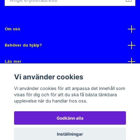
Om oss
Behöver du hjälp?
Läs mer
Vi använder cookies
Sociala medier
Vi använder cookies för att anpassa det innehåll som
visas för dig och för att du ska få bästa tänkbara
upplevelse när du handlar hos oss.
Godkänn alla
© 2026 Gross Butik
Powered by Quickbutik
Inställningar