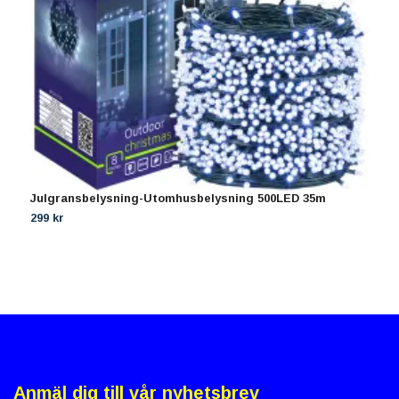
Julgransbelysning-Utomhusbelysning 500LED 35m
H
b
299 kr
1
Anmäl dig till vår nyhetsbrev