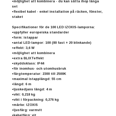
•möjlighet att kombinera - du kan sätta ihop långa
set
•flexibel kabel - enkel installation på räcken, fönster,
staket
Specifikationer för de 100 LED IZOXIS-lamporna:
•uppfyller europeiska standarder
•form: istappar
•antal LED-lampor: 100 (80 fast + 20 blinkande)
•effekt: 3,6 W
•möjlighet att kombinera
•extra BLIXTeffekt
•skyddsklass: IP44
•för inomhus- och utomhusbruk
•färgtemperatur: 2300 till 2500K
•maximal istapplängd: 55 cm
•längd: 6 m
•ljuskedjans längd: 4 m
•vikt: 0,218 kg
•vikt i förpackning: 0,276 kg
•märke: IZOXIS
•ljusfärg: varmvit
•kabelfärg: vit