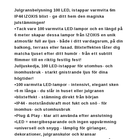
Julgransbelysning 100 LED, istappar varmvita 6m
IP44 IZOXIS blixt - ge ditt hem den magiska
julstämningen!
•Tack vare 100 varmvita LED-lampor och en längd på
6 meter skapar dessa lampor från IZOXIS en unik
atmosfär full av ljus - både i ditt vardagsrum, på din
balkong, terrass eller fasad. Blixteffekten låter dig
matcha ljuset efter ditt humör - från ett subtilt
flimmer till en riktig festlig fest!
Julljuskedja, 100 LED-istappar för utomhus- och
inomhusbruk - starkt gnistrande ljus för dina
högtider!
•100 varmvita LED-lampor - intensivt, elegant sken
•6 m långa - du slår in huset eller julgranen
•blixteffekt - stämning direkt från början
•IP44 - motståndskraft mot fukt och snö - för
inomhus- och utomhusbruk
•Plug & Play - klar att använda efter anslutning
•LED = energibesparande och ingen uppvärmning
•universell och snygg - lämplig för girlanger,
dekorationer, julgranskulor och kransar