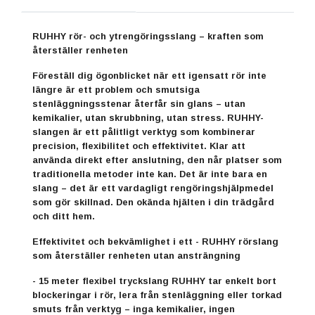
RUHHY rör- och ytrengöringsslang – kraften som
återställer renheten
Föreställ dig ögonblicket när ett igensatt rör inte
längre är ett problem och smutsiga
stenläggningsstenar återfår sin glans – utan
kemikalier, utan skrubbning, utan stress. RUHHY-
slangen är ett pålitligt verktyg som kombinerar
precision, flexibilitet och effektivitet. Klar att
använda direkt efter anslutning, den når platser som
traditionella metoder inte kan. Det är inte bara en
slang – det är ett vardagligt rengöringshjälpmedel
som gör skillnad. Den okända hjälten i din trädgård
och ditt hem.
Effektivitet och bekvämlighet i ett - RUHHY rörslang
som återställer renheten utan ansträngning
- 15 meter flexibel tryckslang RUHHY tar enkelt bort
blockeringar i rör, lera från stenläggning eller torkad
smuts från verktyg – inga kemikalier, ingen