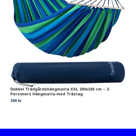
Dubbel Trädgårdshängmatta XXL 260x160 cm – 2-
K
Personers Hängmatta med Trästag
m
299 kr
3