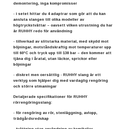
demontering, inga kompromisser
- i setet hittar du 4 adaptrar som gör att du kan
ansluta slangen till olika modeller av
högtryckstvättar – oavsett vilken utrustning du har
är RUHHY redo för användning
- tillverkad av slitstarka material, med skydd mot
böjningar, motståndskraftig mot temperaturer upp
till 60°C och tryck upp till 138 bar – den kommer att
tjäna dig i åratal, utan läckor, sprickor eller
böjningar
- diskret men oersättlig - RUHHY slang är ett
verktyg som hjälper dig med vardaglig rengöring
och större utmaningar
Detaljerade specifikationer för RUHHY
rörrengöringsslang:
- för rengöring av rör, stenläggning, avlopp,
trädgårdsredskap
- tvättning utan användning av kemikalier