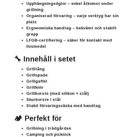
Upphängningsöglor
– enkel åtkomst under
grillning
Organiserad förvaring
– varje verktyg har sin
plats
Ergonomiska handtag
– bekvämt och stabilt
grepp
LFGB-certifiering
– säker för kontakt med
livsmedel
🔧 Innehåll i setet
Grilltång
Grillspade
Grillgaffel
Grillkniv
Grillborste (med silikon + stål)
Skurborste i stål
Stabil förvaringsväska med handtag
🏕️ Perfekt för
Grillning i trädgården
Camping och picknick