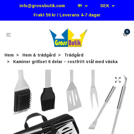
info@grossbutik.com
SEK
Frakt 59 kr / Leverans 4-7 dagar
0
Hem
Hem & trädgård
Trädgård
Kaminer grillset 6 delar – rostfritt stål med väska