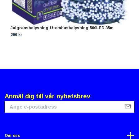
Julgransbelysning-Utomhusbelysning 500LED 35m
H
K
299 kr
3
Anmäl dig till vår nyhetsbrev
Om oss