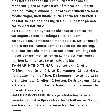
hit i flera säsonger nu. Om du drömmer om en
moderiktig stil är syntetiska hårflätor en utmärkt
lösning. Många kvinnor gillar att experimentera med
förändringar, men ibland är de rädda för effekten. I
det här fallet finns det ingen risk! Du sätter på och
tar av dem när du vill.
SYNTETISK – en syntetisk hårfläta är perfekt för
vardagsbruk och för många tillfällen, som
karnevalsbal, temafester, möhippa etc. Det är också
en bra idé för kvinnor som är rädda för förändring,
eller har kort hår men alltid har drömt om långt hår.
Flätor gör det möjligt för en kvinna att kontrollera
hur hon kommer att se ut i sådant hår!
TÄNGAR INTE DITT HÅR – syntetiskt hår efter
förlängningar är omärkligt! Du kommer lätt att klara
hela dagen i en ny frisyr. De kommer inte att belasta
ditt naturliga hår eller hårbotten. De är extremt lätta
att styla och om du tar väl hand om dem kommer de
inte att trassla sig.
HÅLLBAR KONSTFIGUR – syntetiska hårflätor är
resistenta mot solljus och väderförhållanden. Så du
kan bära dem på sommaren och vintern eller i
regnet.