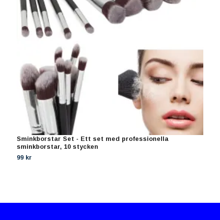
Sminkborstar Set - Ett set med professionella
S
sminkborstar, 10 stycken
s
99 kr
9