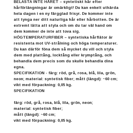
BELASTA INTE HÅRET – syntetiskt hår efter
hårförlängningar är omärkligt! Du kan enkelt uthärda
hela dagen i en ny färgglad frisyr. De kommer inte
att tynga ner ditt naturliga hår eller hårbotten. De är
extremt lätta att styla och om du tar väl hand om
dem kommer de inte att tova sig.
HÖGTEMPERATURFIBER – syntetiska hårflätor är
resistenta mot UV-strålning och höga temperaturer.
Du kan därför föna dem så mycket du vill och styla
dem med plattång, locktång eller krymptång, och
behandla dem precis som du skulle behandla dina
egna.
SPECIFIKATION - färg: röd, grå, rosa, blå, lila, grön,
neon; material: syntetisk fiber; mått (längd): ~60 cm;
vikt med förpackning: 0,05 kg.
SPECIFIKATION
färg: röd, grå, rosa, blå, lila, grön, neon;
material: syntetisk fiber;
mått (längd): ~60 cm;
vikt med förpackning: 0,05 kg.