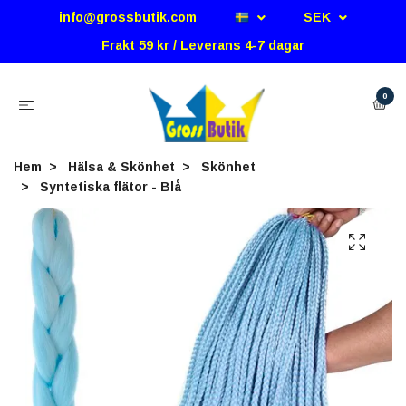
info@grossbutik.com
SEK
Frakt 59 kr / Leverans 4-7 dagar
0
Hem
Hälsa & Skönhet
Skönhet
Syntetiska flätor - Blå