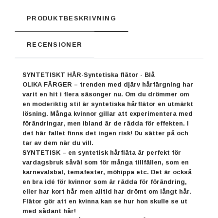
PRODUKTBESKRIVNING
RECENSIONER
SYNTETISKT HÅR-Syntetiska flätor - Blå
OLIKA FÄRGER – trenden med djärv hårfärgning har
varit en hit i flera säsonger nu. Om du drömmer om
en moderiktig stil är syntetiska hårflätor en utmärkt
lösning. Många kvinnor gillar att experimentera med
förändringar, men ibland är de rädda för effekten. I
det här fallet finns det ingen risk! Du sätter på och
tar av dem när du vill.
SYNTETISK – en syntetisk hårfläta är perfekt för
vardagsbruk såväl som för många tillfällen, som en
karnevalsbal, temafester, möhippa etc. Det är också
en bra idé för kvinnor som är rädda för förändring,
eller har kort hår men alltid har drömt om långt hår.
Flätor gör att en kvinna kan se hur hon skulle se ut
med sådant hår!