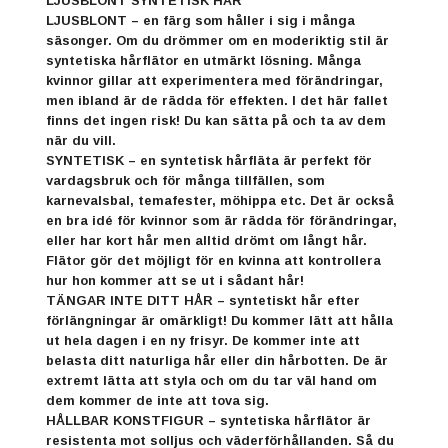
LJUSBLONT SYNTETISK HÅR
LJUSBLONT – en färg som håller i sig i många
säsonger. Om du drömmer om en moderiktig stil är
syntetiska hårflätor en utmärkt lösning. Många
kvinnor gillar att experimentera med förändringar,
men ibland är de rädda för effekten. I det här fallet
finns det ingen risk! Du kan sätta på och ta av dem
när du vill.
SYNTETISK – en syntetisk hårfläta är perfekt för
vardagsbruk och för många tillfällen, som
karnevalsbal, temafester, möhippa etc. Det är också
en bra idé för kvinnor som är rädda för förändringar,
eller har kort hår men alltid drömt om långt hår.
Flätor gör det möjligt för en kvinna att kontrollera
hur hon kommer att se ut i sådant hår!
TÄNGAR INTE DITT HÅR – syntetiskt hår efter
förlängningar är omärkligt! Du kommer lätt att hålla
ut hela dagen i en ny frisyr. De kommer inte att
belasta ditt naturliga hår eller din hårbotten. De är
extremt lätta att styla och om du tar väl hand om
dem kommer de inte att tova sig.
HÅLLBAR KONSTFIGUR – syntetiska hårflätor är
resistenta mot solljus och väderförhållanden. Så du