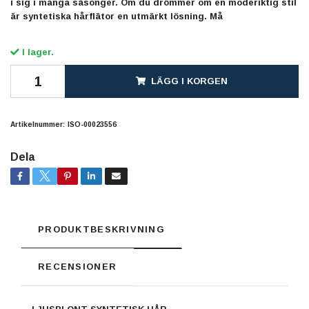
i sig i många säsonger. Om du drömmer om en moderiktig stil
är syntetiska hårflätor en utmärkt lösning. Må
I lager.
LÄGG I KORGEN
Artikelnummer:
ISO-00023556
Dela
PRODUKTBESKRIVNING
RECENSIONER