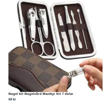
Nagel kit-Nagelvård Manikyr Kit 7 delar
S
s
69 kr
9