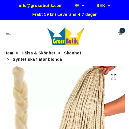
info@grossbutik.com
SEK
Frakt 59 kr / Leverans 4-7 dagar
0
Hem
Hälsa & Skönhet
Skönhet
Syntetiska flätor blonda