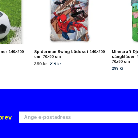
ner 140×200
Spiderman Swing bäddset 140×200
Minecraft Dj
cm, 70×90 cm
sängkläder f
70x90 cm
399 kr
219 kr
299 kr
brev