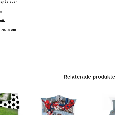
ppspåslakan
m
ll.
, 70x90 cm