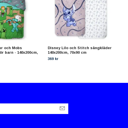
ur och Mobs
Disney Lilo och Stitch sängkläder
Unic
ör barn - 140x200cm,
140x200cm, 70x90 cm
140x
369 kr
299 