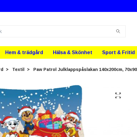
Hem & trädgård
Hälsa & Skönhet
Sport & Fritid
rd
Textil
Paw Patrol Julklappspåslakan 140x200cm, 70x9