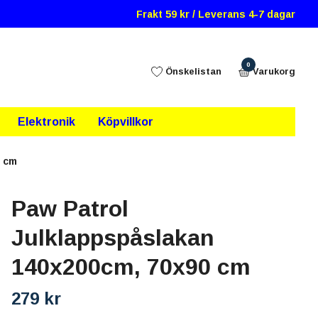
Frakt 59 kr / Leverans 4-7 dagar
0
Önskelistan
Varukorg
Elektronik
Köpvillkor
0 cm
Paw Patrol
Julklappspåslakan
140x200cm, 70x90 cm
279 kr