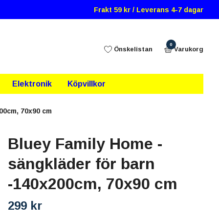
Frakt 59 kr / Leverans 4-7 dagar
0
Önskelistan
Varukorg
Elektronik
Köpvillkor
200cm, 70x90 cm
Bluey Family Home -
sängkläder för barn
-140x200cm, 70x90 cm
299 kr