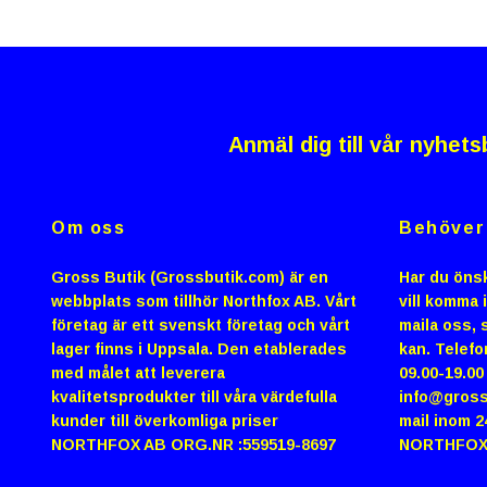
Anmäl dig till vår nyhets
Om oss
Behöver 
Gross Butik (Grossbutik.com) är en
Har du önsk
webbplats som tillhör Northfox AB. Vårt
vill komma 
företag är ett svenskt företag och vårt
maila oss, s
lager finns i Uppsala. Den etablerades
kan. Telefo
med målet att leverera
09.00-19.0
kvalitetsprodukter till våra värdefulla
info@gross
kunder till överkomliga priser
mail inom 2
NORTHFOX AB ORG.NR :559519-8697
NORTHFOX