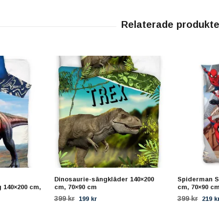
Dinosaurie-sängkläder 140×200
Spiderman S
 140×200 cm,
cm, 70×90 cm
cm, 70×90 c
399 kr
399 kr
199 kr
219 k