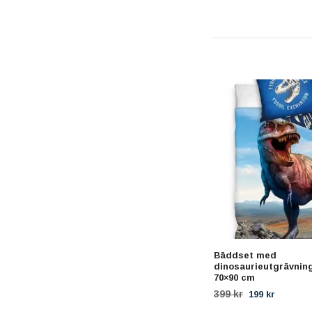
Bäddset med
dinosaurieutgrävning
70×90 cm
399 kr
199 kr