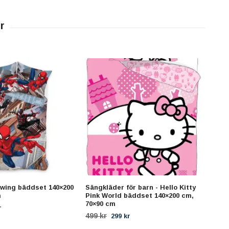
wing bäddset 140×200
Sängkläder för barn - Hello Kitty
Dis
m
Pink World bäddset 140×200 cm,
140x
70×90 cm
549 
r
499 kr
299 kr