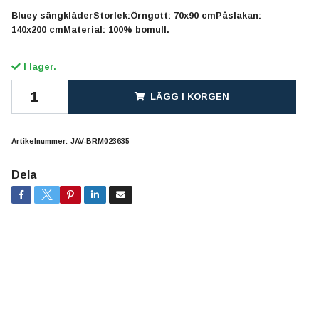
Bluey sängkläderStorlek:Örngott: 70x90 cmPåslakan:
140x200 cmMaterial: 100% bomull.
I lager.
LÄGG I KORGEN
Artikelnummer:
JAV-BRM023635
Dela