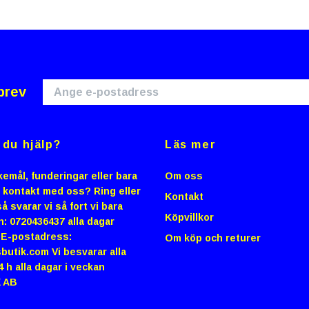
brev
du hjälp?
Läs mer
emål, funderingar eller bara
Om oss
i kontakt med oss? Ring eller
Kontakt
å svarar vi så fort vi bara
Köpvillkor
n: 0720436437 alla dagar
0 E-postadress:
Om köp och returer
butik.com
Vi besvarar alla
4 h alla dagar i veckan
 AB