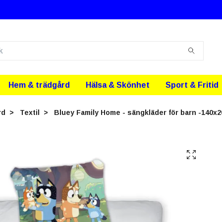
Hem & trädgård
Hälsa & Skönhet
Sport & Fritid
rd
Textil
Bluey Family Home - sängkläder för barn -140x