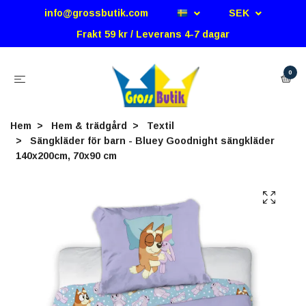
info@grossbutik.com
SEK
Frakt 59 kr / Leverans 4-7 dagar
0
Hem
Hem & trädgård
Textil
Sängkläder för barn - Bluey Goodnight sängkläder
140x200cm, 70x90 cm