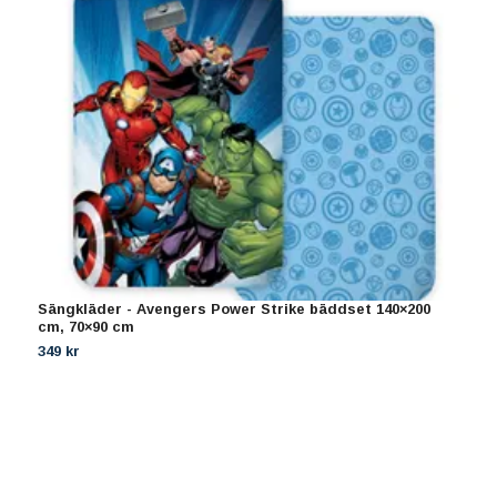
Sängkläder - Avengers Power Strike bäddset 140×200
P
cm, 70×90 cm
3
349 kr