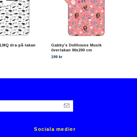
 LMQ dra-på-lakan
Gabby’s Dollhouse Musik
Disn
överlakan 90x200 cm
på-l
199 kr
199 
Sociala medier