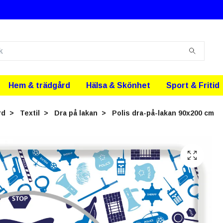
Hem & trädgård
Hälsa & Skönhet
Sport & Fritid
rd
Textil
Dra på lakan
Polis dra-på-lakan 90x200 cm