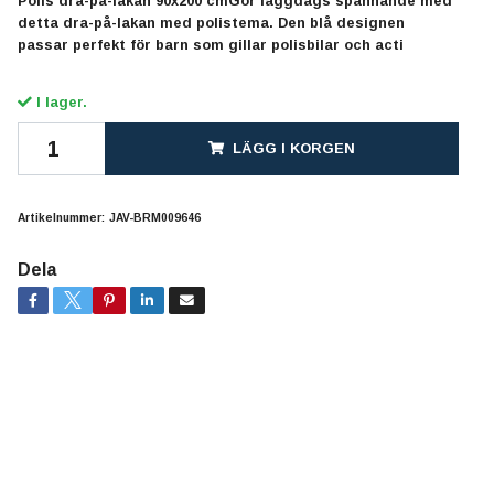
Polis dra-på-lakan 90x200 cmGör läggdags spännande med
detta dra-på-lakan med polistema. Den blå designen
passar perfekt för barn som gillar polisbilar och acti
I lager.
LÄGG I KORGEN
Artikelnummer:
JAV-BRM009646
Dela