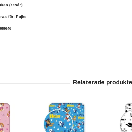
akan (resår)
as för: Pojke
009646