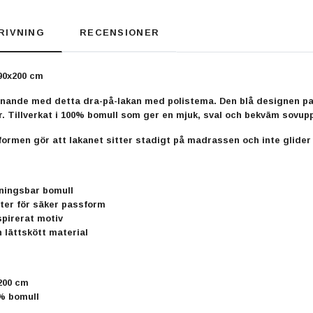
RIVNING
RECENSIONER
 90x200 cm
ande med detta dra-på-lakan med polistema. Den blå designen passa
r. Tillverkat i 100% bomull som ger en mjuk, sval och bekväm sovupp
formen gör att lakanet sitter stadigt på madrassen och inte glider
ningsbar bomull
nter för säker passform
spirerat motiv
h lättskött material
 200 cm
0% bomull