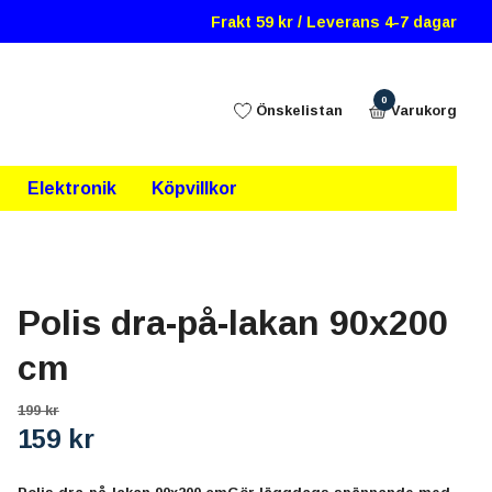
Frakt 59 kr / Leverans 4-7 dagar
0
Önskelistan
Varukorg
Elektronik
Köpvillkor
Polis dra-på-lakan 90x200
cm
199 kr
159 kr