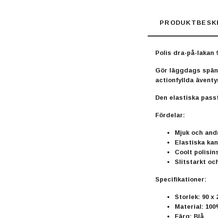
PRODUKTBESK
Polis dra-på-lakan
Gör läggdags spänn
actionfyllda äventy
Den elastiska pass
Fördelar:
Mjuk och and
Elastiska ka
Coolt polisin
Slitstarkt oc
Specifikationer:
Storlek: 90 x
Material: 10
Färg: Blå