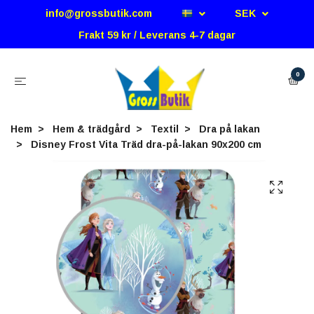
info@grossbutik.com
SEK
Frakt 59 kr / Leverans 4-7 dagar
0
Hem
Hem & trädgård
Textil
Dra på lakan
Disney Frost Vita Träd dra-på-lakan 90x200 cm