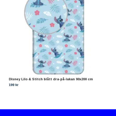
Disney Lilo & Stitch blått dra-på-lakan 90x200 cm
H
199 kr
1