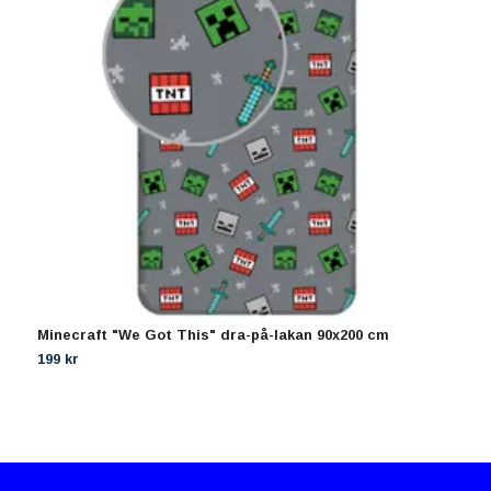
Minecraft "We Got This" dra-på-lakan 90x200 cm
P
199 kr
1