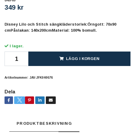
549 kr
349 kr
Disney Lilo och Stitch sängkläderstorlek:Örngott: 70x90
cmPåslakan: 140x200cmMaterial: 100% bomull.
I lager.
LÄGG I KORGEN
Artikelnummer:
JAV-JFK040676
Dela
PRODUKTBESKRIVNING