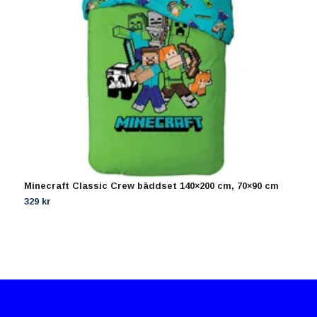
Minecraft Classic Crew bäddset 140×200 cm, 70×90 cm
Ö
329 kr
3