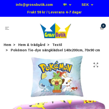
info@grossbutik.com
SEK
Frakt 59 kr / Leverans 4-7 dagar
0
Hem
Hem & trädgård
Textil
Pokémon Tie-dye sängklädsel 140x200cm, 70x90 cm