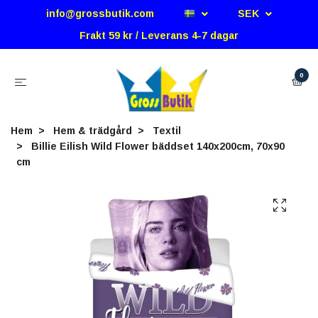
info@grossbutik.com
SEK
Frakt 59 kr / Leverans 4-7 dagar
0
Hem
Hem & trädgård
Textil
Billie Eilish Wild Flower bäddset 140x200cm, 70x90
cm