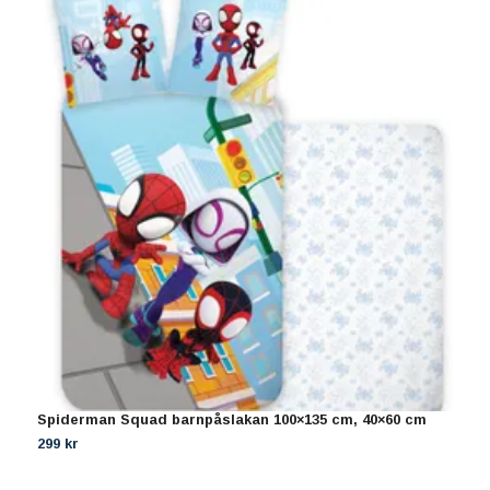
Spiderman Squad barnpåslakan 100×135 cm, 40×60 cm
S
1
299 kr
2