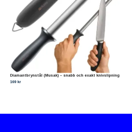
Diamantbrynstål (Musak) – snabb och exakt knivslipning
M
R
169 kr
7