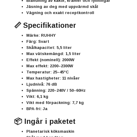
Blandning av kakor, krämer och fyllningar
Jäsning av deg med uppvärmd skål
Vägning och exakt receptkontroll
📏 Specifikationer
Märke:
RUHHY
Färg:
Svart
Skålkapacitet:
5,5 liter
Max vätskemängd:
1,5 liter
Effekt (nominell):
2000W
Max effekt:
2200–2300W
Temperatur:
25–45°C
Max hastigheter:
11 nivåer
Ljudnivå:
76 dB
Spänning:
220–240V / 50–60Hz
Vikt:
6,1 kg
Vikt med förpackning:
7,7 kg
BPA-fri:
Ja
📦 Ingår i paketet
Planetarisk köksmaskin