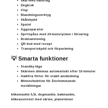
Skål med handtag
Degkrok
Visp
Blandningsverktyg
Skålskydd
Spatel
Äggseparator
Spritspåse med 24 munstycken i förvaring
Bruksanvisning
QR-kod med recept
Transportskydd och förpackning
💡 Smarta funktioner
Standby-läge
Skärmen dimmas automatiskt efter 10 minuter
Halkfria fötter för stabil användning
Minnesfunktion för återkommande
inställningar
köksmaskin 5,5l, degmaskin, bakmaskin,
köksassistent med värme, planetmixer