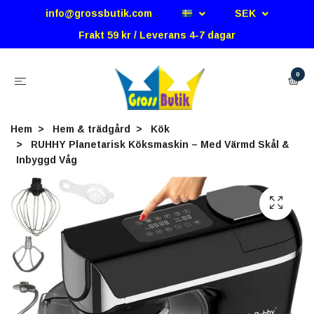
info@grossbutik.com
SEK
Frakt 59 kr / Leverans 4-7 dagar
0
Hem
Hem & trädgård
Kök
RUHHY Planetarisk Köksmaskin – Med Värmd Skål &
Inbyggd Våg