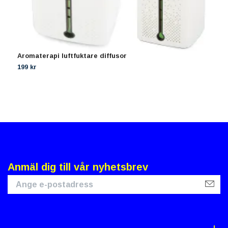
Aromaterapi luftfuktare diffusor
2
l
199 kr
1
Anmäl dig till vår nyhetsbrev