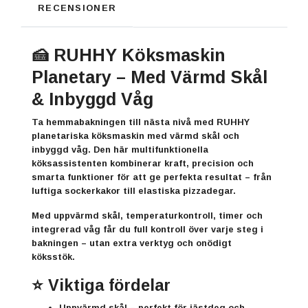
RECENSIONER
🍰 RUHHY Köksmaskin
Planetary – Med Värmd Skål
& Inbyggd Våg
Ta hemmabakningen till nästa nivå med
RUHHY
planetariska köksmaskin med värmd skål och
inbyggd våg. Den här multifunktionella
köksassistenten kombinerar kraft, precision och
smarta funktioner för att ge perfekta resultat – från
luftiga sockerkakor till elastiska pizzadegar.
Med uppvärmd skål, temperaturkontroll, timer och
integrerad våg får du full kontroll över varje steg i
bakningen – utan extra verktyg och onödigt
köksstök.
⭐ Viktiga fördelar
Uppvärmd skål
– perfekt för jästdeg och