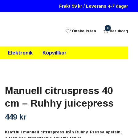
Frakt 59 kr / Leverans 4-7 dagar
0
Önskelistan
Varukorg
Elektronik
Köpvillkor
Manuell citruspress 40
cm – Ruhhy juicepress
449 kr
Kraftfull manuell citruspress från Ruhhy. Pressa apelsin,