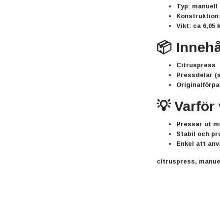
Typ: manuell
Konstruktion
Vikt: ca 6,05 
📦 Innehå
Citruspress
Pressdelar (s
Originalförp
💡 Varför
Pressar ut m
Stabil och pr
Enkel att an
citruspress, manue