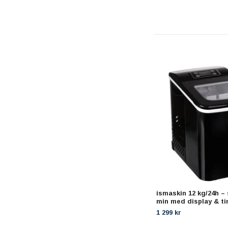
ismaskin 12 kg/24h – 
min med display & t
1 299 kr