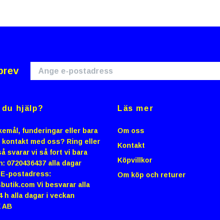
brev
du hjälp?
Läs mer
emål, funderingar eller bara
Om oss
i kontakt med oss? Ring eller
Kontakt
å svarar vi så fort vi bara
Köpvillkor
n: 0720436437 alla dagar
0 E-postadress:
Om köp och returer
butik.com
Vi besvarar alla
4 h alla dagar i veckan
 AB