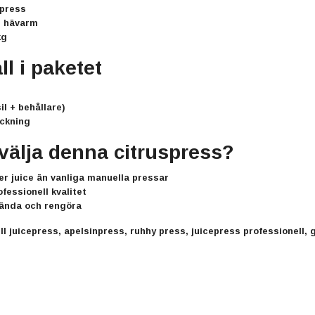
 press
: hävarm
kg
ll i paketet
il + behållare)
ackning
 välja denna citruspress?
er juice än vanliga manuella pressar
ofessionell kvalitet
vända och rengöra
ll juicepress, apelsinpress, ruhhy press, juicepress professionell