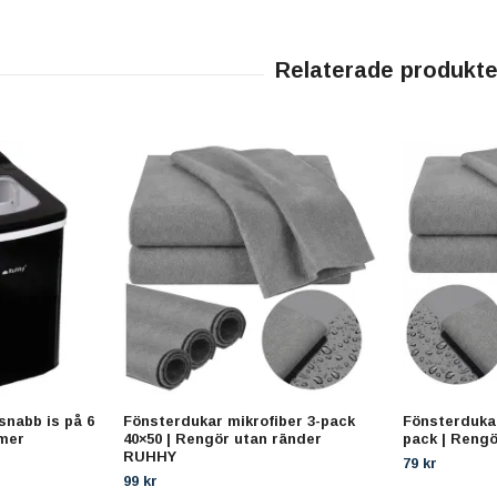
snabb is på 6
Fönsterdukar mikrofiber 3-pack
Fönsterdukar
imer
40×50 | Rengör utan ränder
pack | Reng
RUHHY
79 kr
99 kr