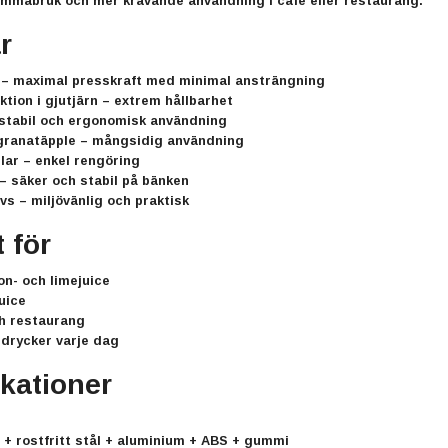
emmabruk och mer krävande användning i café eller restaurang.
r
– maximal presskraft med minimal ansträngning
ktion i gjutjärn
– extrem hållbarhet
stabil och ergonomisk användning
 granatäpple
– mångsidig användning
lar
– enkel rengöring
– säker och stabil på bänken
övs
– miljövänlig och praktisk
 för
ron- och limejuice
uice
h restaurang
drycker varje dag
ikationer
n + rostfritt stål + aluminium + ABS + gummi