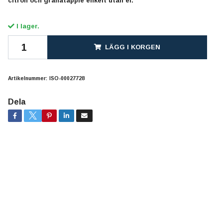
citron och granatäpple enkelt utan el.
I lager.
LÄGG I KORGEN
Artikelnummer:
ISO-00027728
Dela