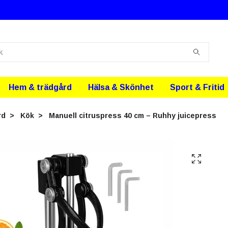
Hem & trädgård
Hälsa & Skönhet
Sport & Fritid
rd
Kök
Manuell citruspress 40 cm – Ruhhy juicepress