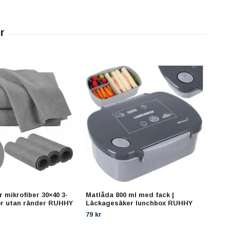
 mikrofiber 30×40 3-
Matlåda 800 ml med fack |
Stol
ör utan ränder RUHHY
Läckagesäker lunchbox RUHHY
Flas
(65x
79 kr
199 