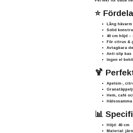
Perfekt för både h
⭐ Fördela
Lång hävarm
Solid konstru
40 cm höjd
– 
För citrus &
Avtagbara de
Anti-slip bas
Ingen el beh
🍹 Perfekt
Apelsin-, cit
Granatäppelj
Hem, café oc
Hälsosamma 
📊 Specif
Höjd: 40 cm
Material: jär