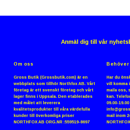
Anmäl dig till vår nyhets
Om oss
Behöver 
Gross Butik (Grossbutik.com) är en
Har du önsk
webbplats som tillhör Northfox AB. Vårt
vill komma 
företag är ett svenskt företag och vårt
maila oss, s
lager finns i Uppsala. Den etablerades
kan. Telefo
med målet att leverera
09.00-19.0
kvalitetsprodukter till våra värdefulla
info@gross
kunder till överkomliga priser
mail inom 2
NORTHFOX AB ORG.NR :559519-8697
NORTHFOX