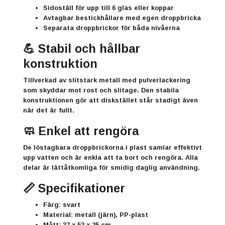
Sidoställ för upp till 6 glas eller koppar
Avtagbar bestickhållare med egen droppbricka
Separata droppbrickor för båda nivåerna
💪 Stabil och hållbar
konstruktion
Tillverkad av slitstark metall med pulverlackering
som skyddar mot rost och slitage. Den stabila
konstruktionen gör att diskstället står stadigt även
när det är fullt.
🧼 Enkel att rengöra
De löstagbara droppbrickorna i plast samlar effektivt
upp vatten och är enkla att ta bort och rengöra. Alla
delar är lättåtkomliga för smidig daglig användning.
📏 Specifikationer
Färg: svart
Material: metall (järn), PP-plast
Mått: 37 × 53 × 25 cm