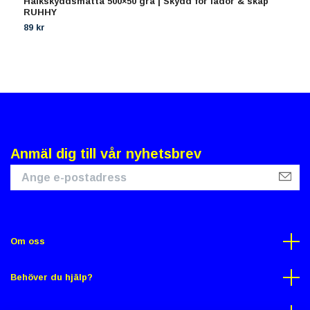
Halkskyddsmatta 500×50 grå | Skydd för lådor & skåp
S
RUHHY
(
89 kr
1
Anmäl dig till vår nyhetsbrev
Om oss
Behöver du hjälp?