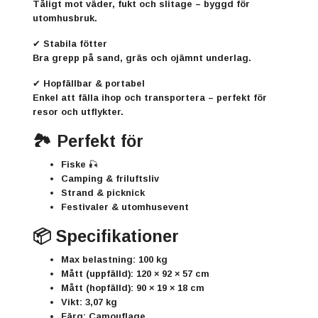
Tåligt mot väder, fukt och slitage – byggd för
utomhusbruk.
✔
Stabila fötter
Bra grepp på sand, gräs och ojämnt underlag.
✔
Hopfällbar & portabel
Enkel att fälla ihop och transportera – perfekt för
resor och utflykter.
🏞️
Perfekt för
Fiske 🎣
Camping & friluftsliv
Strand & picknick
Festivaler & utomhusevent
📦
Specifikationer
Max belastning: 100 kg
Mått (uppfälld): 120 × 92 × 57 cm
Mått (hopfälld): 90 × 19 × 18 cm
Vikt: 3,07 kg
Färg: Camouflage