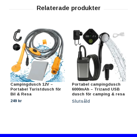
Campingdusch 12V –
Portabel campingdusch
T
Portabel Turistdusch för
6000mAh – Trizand USB
k
Bil & Resa
dusch för camping & resa
p
249 kr
2
Slutsåld