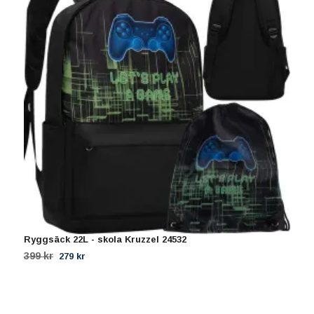
Ryggsäck 22L - skola Kruzzel 24532
R
|
399 kr
279 kr
9