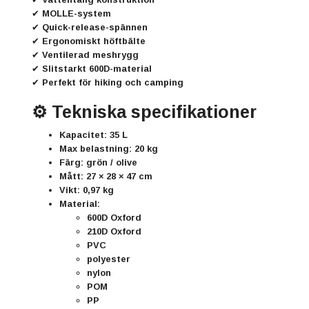
✔ MOLLE-system
✔ Quick-release-spännen
✔ Ergonomiskt höftbälte
✔ Ventilerad meshrygg
✔ Slitstarkt 600D-material
✔ Perfekt för hiking och camping
⚙️ Tekniska specifikationer
Kapacitet:
35 L
Max belastning:
20 kg
Färg:
grön / olive
Mått:
27 × 28 × 47 cm
Vikt:
0,97 kg
Material:
600D Oxford
210D Oxford
PVC
polyester
nylon
POM
PP