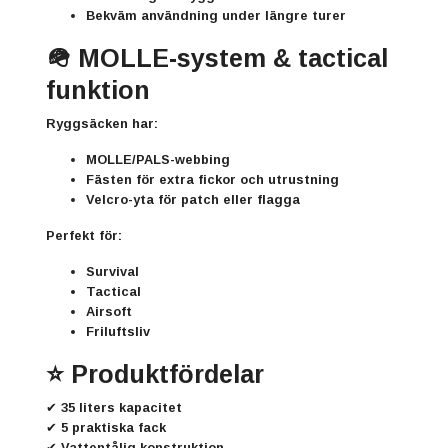
Bekväm användning under längre turer
🪖 MOLLE-system & tactical
funktion
Ryggsäcken har:
MOLLE/PALS-webbing
Fästen för extra fickor och utrustning
Velcro-yta för patch eller flagga
Perfekt för:
Survival
Tactical
Airsoft
Friluftsliv
⭐ Produktfördelar
✔ 35 liters kapacitet
✔ 5 praktiska fack
✔ Vattentålig konstruktion