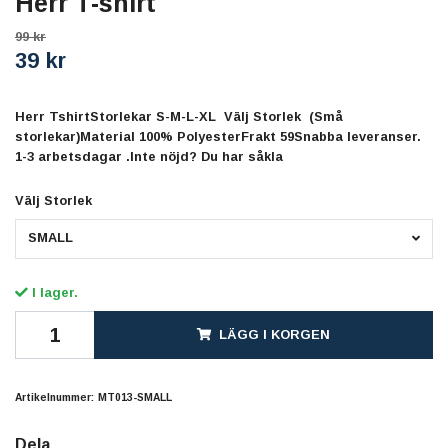
Herr T-shirt
99 kr
39 kr
Herr TshirtStorlekar S-M-L-XL Välj Storlek (Små
storlekar)Material 100% PolyesterFrakt 59Snabba leveranser.
1-3 arbetsdagar .Inte nöjd? Du har såkla
Välj Storlek
SMALL
I lager.
LÄGG I KORGEN
Artikelnummer:
MT013-SMALL
Dela