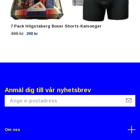
7 Pack Högstaberg Boxer Shorts-Kalsonger
1
499 kr
3
299 kr
Anmäl dig till vår nyhetsbrev
Om oss