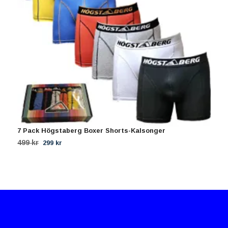
7 Pack Högstaberg Boxer Shorts-Kalsonger
7
499 kr
4
299 kr