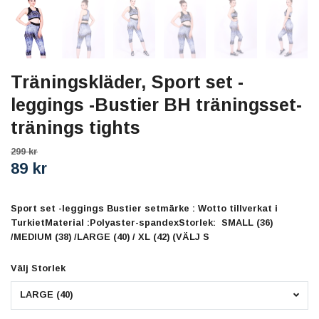
Träningskläder, Sport set -
leggings -Bustier BH träningsset-
tränings tights
299 kr
89 kr
Sport set -leggings Bustier setmärke : Wotto tillverkat i
TurkietMaterial :Polyaster-spandexStorlek: SMALL (36)
/MEDIUM (38) /LARGE (40) / XL (42) (VÄLJ S
Välj Storlek
LARGE (40)