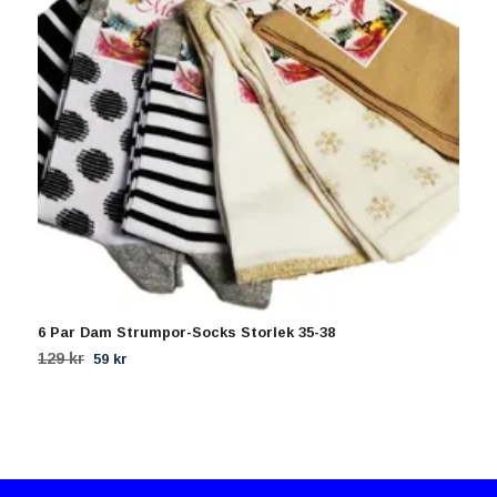
6 Par Dam Strumpor-Socks Storlek 35-38
4
129 kr
9
59 kr