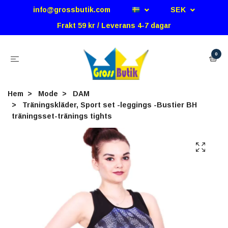
info@grossbutik.com
SEK
Frakt 59 kr / Leverans 4-7 dagar
0
Hem
Mode
DAM
Träningskläder, Sport set -leggings -Bustier BH
träningsset-tränings tights