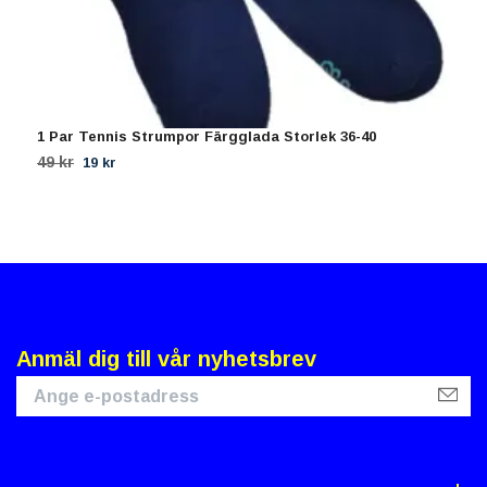
1 Par Tennis Strumpor Färgglada Storlek 36-40
8
49 kr
2
19 kr
Anmäl dig till vår nyhetsbrev