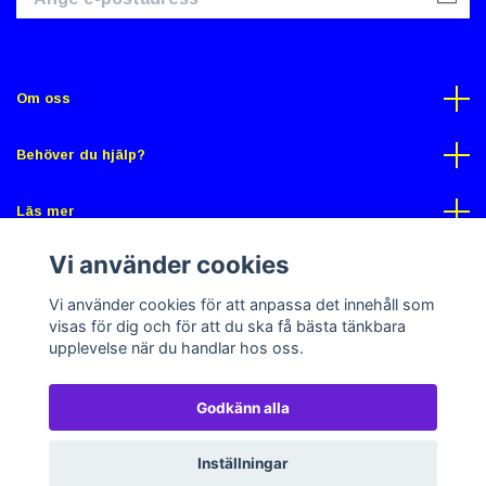
Om oss
Behöver du hjälp?
Läs mer
Vi använder cookies
Sociala medier
Vi använder cookies för att anpassa det innehåll som
visas för dig och för att du ska få bästa tänkbara
upplevelse när du handlar hos oss.
Godkänn alla
© 2026 Gross Butik
Powered by Quickbutik
Inställningar