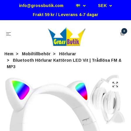
info@grossbutik.com
SEK
Frakt 59 kr / Leverans 4-7 dagar
0
Hem
Mobiltillbehör
Hörlurar
Bluetooth Hörlurar Kattöron LED Vit | Trådlösa FM &
MP3