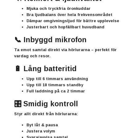
Mjuka och tryckfria öronkuddar
Bra ljudbalans över hela frekvensområdet
Dämpar omgivningsljud för bättre upplevelse
Justerbart och hopfällbart huvudband
📞 Inbyggd mikrofon
Ta emot samtal direkt via hörlurarna – perfekt för
vardag och resor.
🔋 Lång batteritid
Upp till 6 timmars användning
Upp till 18 timmars standby
Full laddning på ca 2 timmar
🎛️ Smidig kontroll
Styr allt direkt från hörlurarna:
Byt låt & pausa
Justera volym
Svara/avvisa samtal