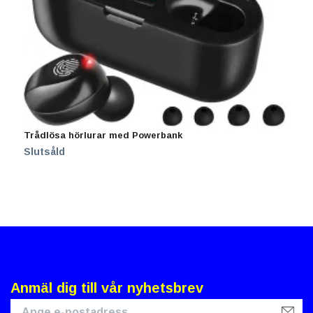
Trådlösa hörlurar med Powerbank
T
1
Slutsåld
Anmäl dig till vår nyhetsbrev