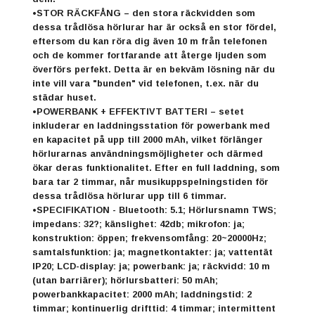
•STOR RÄCKFÅNG – den stora räckvidden som
dessa trådlösa hörlurar har är också en stor fördel,
eftersom du kan röra dig även 10 m från telefonen
och de kommer fortfarande att återge ljuden som
överförs perfekt. Detta är en bekväm lösning när du
inte vill vara "bunden" vid telefonen, t.ex. när du
städar huset.
•POWERBANK + EFFEKTIVT BATTERI – setet
inkluderar en laddningsstation för powerbank med
en kapacitet på upp till 2000 mAh, vilket förlänger
hörlurarnas användningsmöjligheter och därmed
ökar deras funktionalitet. Efter en full laddning, som
bara tar 2 timmar, når musikuppspelningstiden för
dessa trådlösa hörlurar upp till 6 timmar.
•SPECIFIKATION - Bluetooth: 5.1; Hörlursnamn TWS;
impedans: 32?; känslighet: 42db; mikrofon: ja;
konstruktion: öppen; frekvensomfång: 20~20000Hz;
samtalsfunktion: ja; magnetkontakter: ja; vattentät
IP20; LCD-display: ja; powerbank: ja; räckvidd: 10 m
(utan barriärer); hörlursbatteri: 50 mAh;
powerbankkapacitet: 2000 mAh; laddningstid: 2
timmar; kontinuerlig drifttid: 4 timmar; intermittent