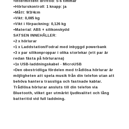
•Intermittent drifttid: 5-6 timmar
•Hörlurskontroll: 1 knapp: ja
•Mått: 9/3/4cm
•Vikt: 0,085 kg
•Vikt i förpackning: 0,126 kg
•Material: ABS + silikonskydd
SATSEN INNEHÅLLER:
•2 x hörlurar
•1 x Laddstation/Fodral med inbyggd powerbank
•3 x par silikonproppar i olika storlekar (ett par är
redan fästa på hörlurarna)
•1x USB-laddningskabel - MicroUSB
•Den obestridliga fördelen med trådlösa hörlurar är
möjligheten att spela musik från din telefon utan att
behöva hantera trassliga och fastnade kablar.
Trådlösa hörlurar ansluts till din telefon via
Bluetooth, vilket ger utmärkt ljudkvalitet och lång
batteritid vid full laddning.