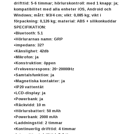
drifttid: 5-6 timmar; hörlurskontroll: med 1 knapp: ja;
kompatibilitet med alla enheter iOS, Android och
Windows; mått: 9/3/4 cm; vikt: 0,085 kg; vikt i
förpackning: 0,126 kg; material: ABS + silikonkuddar
SPECIFIKATION:
•Bluetooth: 5.1
•Hörlurarnas namn: GRP
•impedans: 32?
•Känslighet: 42db
•Mikrofon: ja
•Konstruktion: öppen
•Frekvensrespons: 20~20000Hz
•Samtalsfunktion: ja
•Magnetiska kontakter: ja
•IP20 vattentät
•LCD-display: ja
•Powerbank: ja
•Räckvidd: 10 m
•Hörlursbatteri: 50 mAh
•Powerbank: 2000 mAh
•Laddningstid: 2 timmar
•Kontinuerlig drifttid: 4 timmar