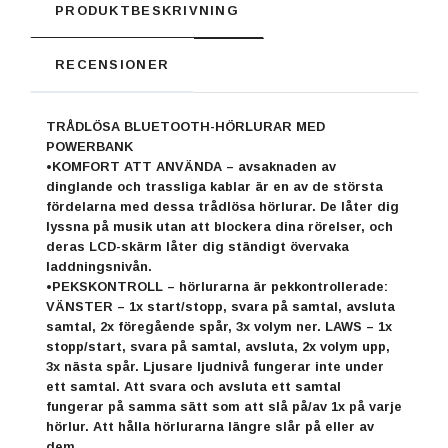
PRODUKTBESKRIVNING
RECENSIONER
TRÅDLÖSA BLUETOOTH-HÖRLURAR MED
POWERBANK
•KOMFORT ATT ANVÄNDA – avsaknaden av
dinglande och trassliga kablar är en av de största
fördelarna med dessa trådlösa hörlurar. De låter dig
lyssna på musik utan att blockera dina rörelser, och
deras LCD-skärm låter dig ständigt övervaka
laddningsnivån.
•PEKSKONTROLL – hörlurarna är pekkontrollerade:
VÄNSTER – 1x start/stopp, svara på samtal, avsluta
samtal, 2x föregående spår, 3x volym ner. LAWS – 1x
stopp/start, svara på samtal, avsluta, 2x volym upp,
3x nästa spår. Ljusare ljudnivå fungerar inte under
ett samtal. Att svara och avsluta ett samtal
fungerar på samma sätt som att slå på/av 1x på varje
hörlur. Att hålla hörlurarna längre slår på eller av
dem.