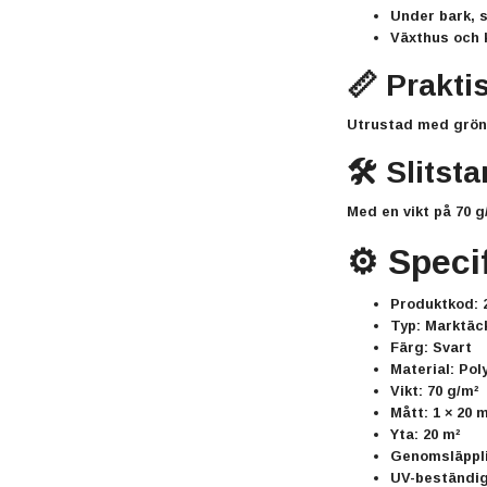
Under bark, s
Växthus och k
📏 Prakti
Utrustad med gröna
🛠️ Slitst
Med en vikt på
70 g
⚙️ Speci
Produktkod:
2
Typ:
Marktäckv
Färg:
Svart
Material:
Poly
Vikt:
70 g/m²
Mått:
1 × 20 
Yta:
20 m²
Genomsläppli
UV-beständig