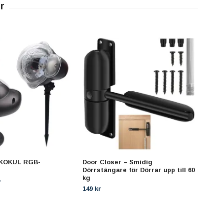
SKOKUL RGB-
Door Closer – Smidig
Vatt
Dörrstängare för Dörrar upp till 60
rut
kg
399 
r
149 kr