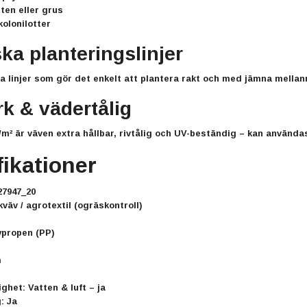
ten eller grus
olonilotter
ska planteringslinjer
 linjer som gör det enkelt att plantera rakt och med jämna mellan
ark & vädertålig
/m²
är väven extra hållbar, rivtålig och UV-beständig – kan användas
fikationer
7947_20
äv / agrotextil (ogräskontroll)
propen (PP)
m
ghet:
Vatten & luft – ja
:
Ja