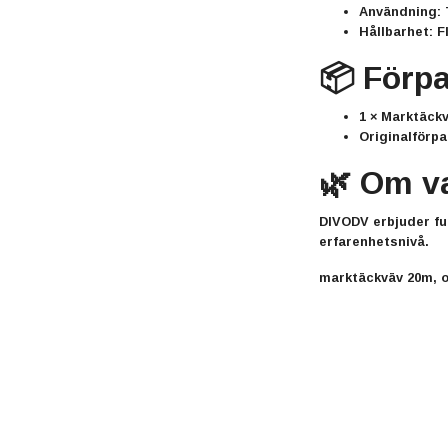
Användning:
T
Hållbarhet:
Fl
📦 Förp
1 × Marktäck
Originalförp
🌿 Om v
DIVODV erbjuder fu
erfarenhetsnivå.
marktäckväv 20m, o