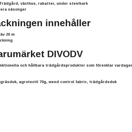
rädgård, växthus, rabatter, under sten/bark
era säsonger
ackningen innehåller
väv 20 m
ackning
arumärket DIVODV
nktionella och hållbara trädgårdsprodukter som förenklar vardagen
gräsduk, agrotextil 70g, weed control fabric, trädgårdsduk