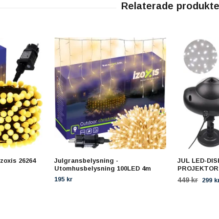
zoxis 26264
Julgransbelysning -
JUL LED-DI
Utomhusbelysning 100LED 4m
PROJEKTOR
195 kr
449 kr
299 k