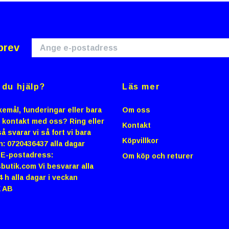
brev
du hjälp?
Läs mer
emål, funderingar eller bara
Om oss
i kontakt med oss? Ring eller
Kontakt
å svarar vi så fort vi bara
Köpvillkor
n: 0720436437 alla dagar
0 E-postadress:
Om köp och returer
butik.com
Vi besvarar alla
4 h alla dagar i veckan
 AB