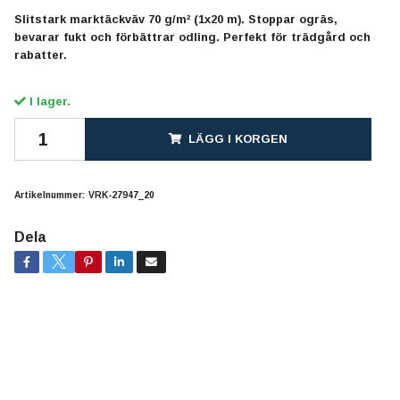
Slitstark marktäckväv 70 g/m² (1x20 m). Stoppar ogräs,
bevarar fukt och förbättrar odling. Perfekt för trädgård och
rabatter.
I lager.
LÄGG I KORGEN
Artikelnummer:
VRK-27947_20
Dela