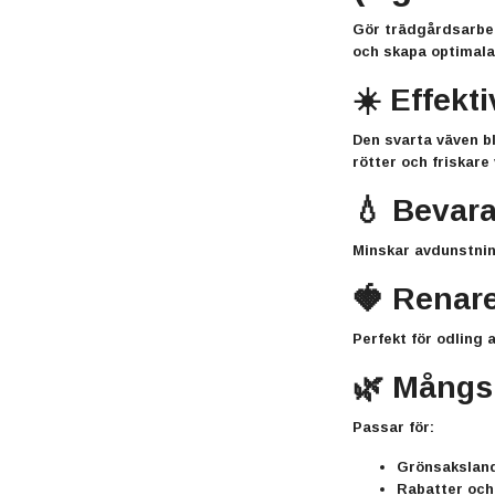
Gör trädgårdsarbete
och skapa optimala
☀️ Effekti
Den svarta väven bl
rötter och friskare 
💧 Bevara
Minskar avdunstning
🍓 Renare
Perfekt för odling 
🌿 Mångs
Passar för:
Grönsaksland
Rabatter och