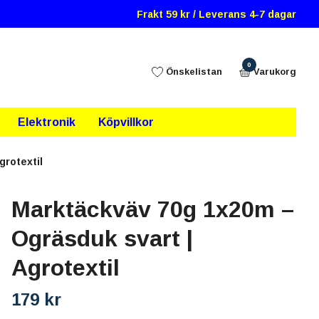
Frakt 59 kr / Leverans 4-7 dagar
0
Önskelistan
Varukorg
Elektronik
Köpvillkor
grotextil
Marktäckväv 70g 1x20m –
Ogräsduk svart |
Agrotextil
179 kr