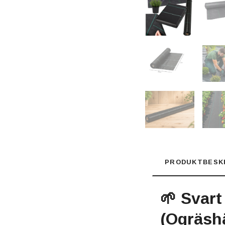
PRODUKTBESK
🌱 Svart
(Ogräs