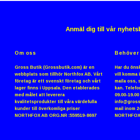
Anmäl dig till vår nyhets
Om oss
Behöver 
Gross Butik (Grossbutik.com) är en
Har du önsk
webbplats som tillhör Northfox AB. Vårt
vill komma 
företag är ett svenskt företag och vårt
maila oss, s
lager finns i Uppsala. Den etablerades
kan. Telefo
med målet att leverera
09.00-19.0
kvalitetsprodukter till våra värdefulla
info@gross
kunder till överkomliga priser
mail inom 2
NORTHFOX AB ORG.NR :559519-8697
NORTHFOX