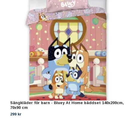
Sängkläder för barn - Bluey At Home bäddset 140x200cm,
F
70x90 cm
2
299 kr