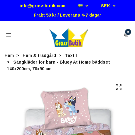
info@grossbutik.com
SEK
Frakt 59 kr / Leverans 4-7 dagar
0
Hem
Hem & trädgård
Textil
Sängkläder för barn - Bluey At Home bäddset
140x200cm, 70x90 cm