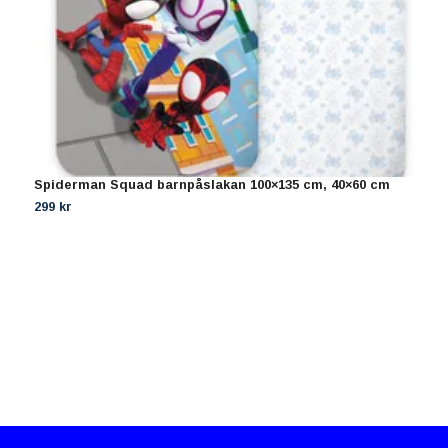
Spiderman Squad barnpåslakan 100×135 cm, 40×60 cm
S
299 kr
4