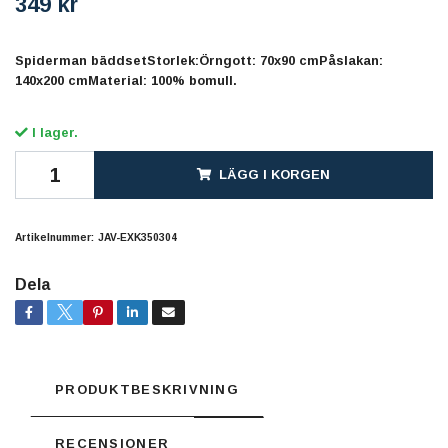
349 kr
Spiderman bäddsetStorlek:Örngott: 70x90 cmPåslakan:
140x200 cmMaterial: 100% bomull.
I lager.
LÄGG I KORGEN
Artikelnummer:
JAV-EXK350304
Dela
PRODUKTBESKRIVNING
RECENSIONER