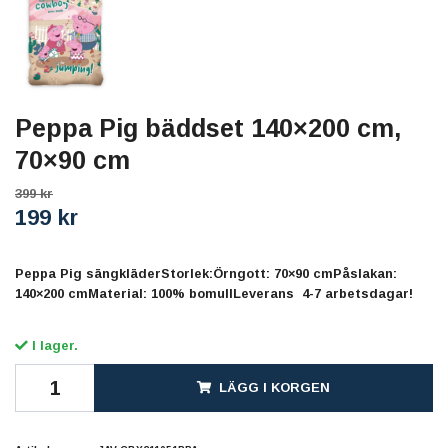
Peppa Pig bäddset 140×200 cm,
70×90 cm
399 kr
199 kr
Peppa Pig sängkläderStorlek:Örngott: 70×90 cmPåslakan:
140×200 cmMaterial: 100% bomullLeverans 4-7 arbetsdagar!
I lager.
LÄGG I KORGEN