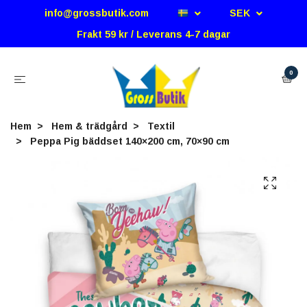
info@grossbutik.com
SEK
Frakt 59 kr / Leverans 4-7 dagar
0
Hem
Hem & trädgård
Textil
Peppa Pig bäddset 140×200 cm, 70×90 cm