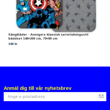
Sängkläder - Avengers klassisk serietidningsstil
D
bäddset 140×200 cm, 70×90 cm
3
349 kr
Anmäl dig till vår nyhetsbrev