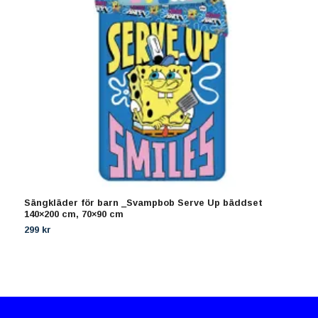
Sängkläder för barn _Svampbob Serve Up bäddset
G
140×200 cm, 70×90 cm
3
299 kr