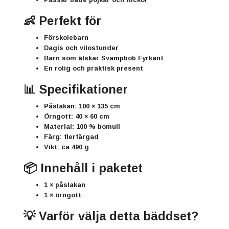
👶 Perfekt för
Förskolebarn
Dagis och vilostunder
Barn som älskar
Svampbob Fyrkant
En rolig och praktisk present
📊 Specifikationer
Påslakan: 100 × 135 cm
Örngott: 40 × 60 cm
Material: 100 % bomull
Färg: flerfärgad
Vikt: ca 490 g
📦 Innehåll i paketet
1 × påslakan
1 × örngott
💡 Varför välja detta bäddset?