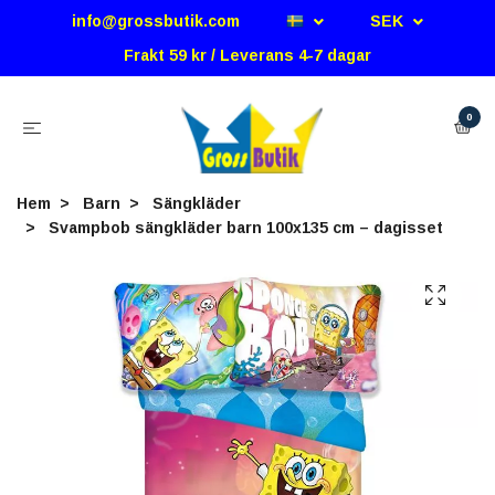
info@grossbutik.com
SEK
Frakt 59 kr / Leverans 4-7 dagar
0
Hem
Barn
Sängkläder
Svampbob sängkläder barn 100x135 cm – dagisset