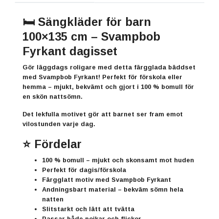
🛏️ Sängkläder för barn
100×135 cm –
Svampbob
Fyrkant
dagisset
Gör läggdags roligare med detta färgglada
bäddset
med
Svampbob Fyrkant
! Perfekt för förskola eller
hemma – mjukt, bekvämt och gjort i 100 % bomull för
en skön nattsömn.
Det lekfulla motivet gör att barnet ser fram emot
vilostunden varje dag.
⭐ Fördelar
100 % bomull
– mjukt och skonsamt mot huden
Perfekt för dagis/förskola
Färgglatt motiv med
Svampbob Fyrkant
Andningsbart material
– bekväm sömn hela
natten
Slitstarkt och lätt att tvätta
Passar både pojkar och flickor