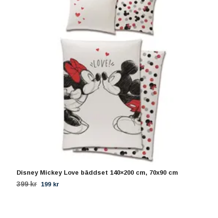
Disney Mickey Love bäddset 140×200 cm, 70x90 cm
D
399 kr
3
199 kr