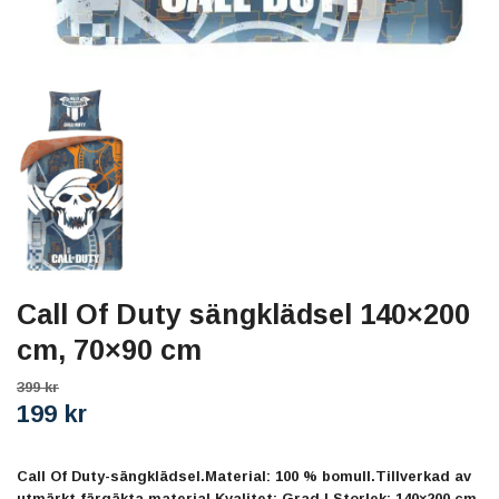
Call Of Duty sängklädsel 140×200
cm, 70×90 cm
399 kr
199 kr
Call Of Duty-sängklädsel.Material: 100 % bomull.Tillverkad av
utmärkt färgäkta material.Kvalitet: Grad I.Storlek: 140×200 cm,