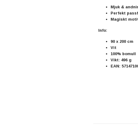
Mjuk & andni
Perfekt pass
Magiskt moti
Info:
90 x 200 cm
Vit
100% bomull
Vikt: 496 g
EAN: 5714710