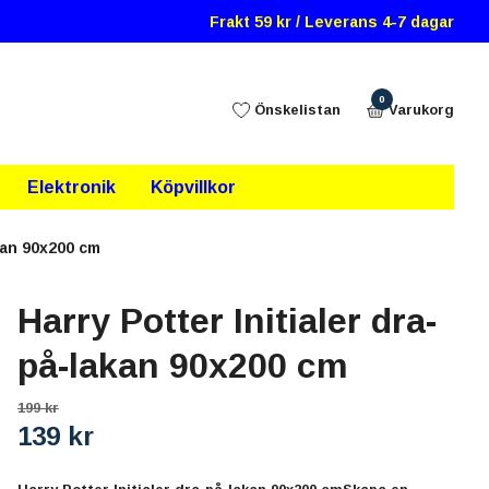
Frakt 59 kr / Leverans 4-7 dagar
0
Önskelistan
Varukorg
Elektronik
Köpvillkor
kan 90x200 cm
Harry Potter Initialer dra-
på-lakan 90x200 cm
199 kr
139 kr