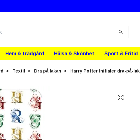
Hem & trädgård
Hälsa & Skönhet
Sport & Fritid
rd
Textil
Dra på lakan
Harry Potter Initialer dra-på-la