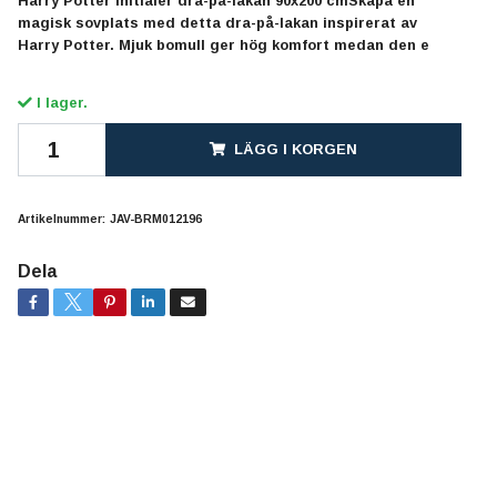
Harry Potter Initialer dra-på-lakan 90x200 cmSkapa en
magisk sovplats med detta dra-på-lakan inspirerat av
Harry Potter. Mjuk bomull ger hög komfort medan den e
I lager.
LÄGG I KORGEN
Artikelnummer:
JAV-BRM012196
Dela