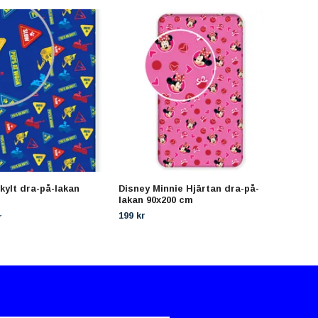
kylt dra-på-lakan
Disney Minnie Hjärtan dra-på-
Disn
lakan 90x200 cm
90x
199 kr
199 
r