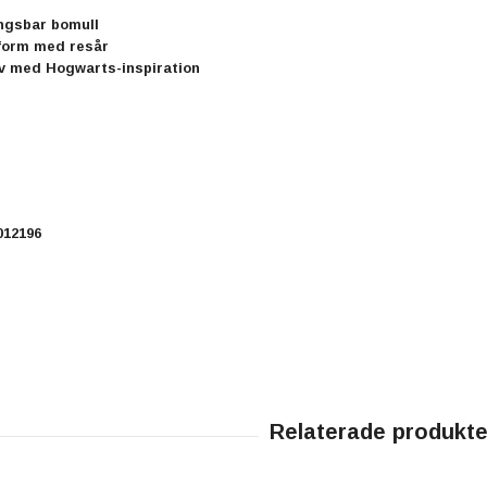
ngsbar bomull
form med resår
v med Hogwarts-inspiration
012196