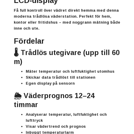
LCD-display
Få full kontroll över vädret direkt hemma med denna
moderna
trådlösa väderstation
. Perfekt för hem,
kontor eller fritidshus – med noggrann mätning både
inne och ute.
Fördelar
🌡️ Trådlös utegivare (upp till 60
m)
Mäter temperatur och luftfuktighet utomhus
Skickar data trådlöst till stationen
Egen display på sensorn
🌦️ Väderprognos 12–24
timmar
Analyserar temperatur, luftfuktighet och
lufttryck
Visar vädertrend och prognos
Inbyggt
temperaturlarm