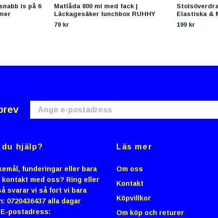
snabb is på 6
Matlåda 800 ml med fack |
Stolsöverdr
imer
Läckagesäker lunchbox RUHHY
Elastiska & 
79 kr
199 kr
brev
du hjälp?
Läs mer
emål, funderingar eller bara
Om oss
i kontakt med oss? Ring eller
Kontakt
å svarar vi så fort vi bara
Köpvillkor
n: 0720436437 alla dagar
0 E-postadress:
Om köp och returer