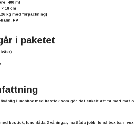
are:
400 ml
5 × 18 cm
,26 kg med förpackning)
ehalm, PP
går i paketet
ivåer)
k
attning
jövänlig
lunchbox med bestick
som gör det enkelt att ta med mat oc
med bestick, lunchlåda 2 våningar, matlåda jobb, lunchbox barn vux