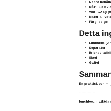
Nedre behåll
Mått:
8,5 × 7,
Vikt:
0,2 kg
(0
Material: vet
Färg: beige
Detta in
Lunchbox (2 n
Separator
Bricka / tallri
Sked
Gaffel
Sammanf
En praktisk och mil
-------------
lunchbox, matlåda 