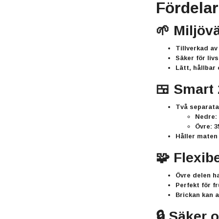
Fördelar
🌱 Miljöv
Tillverkad a
Säker för liv
Lätt, hållbar
🍱 Smart 
Två separata
Nedre:
Övre:
3
Håller maten 
🧩 Flexib
Övre delen h
Perfekt för f
Brickan kan 
🔒 Säker 