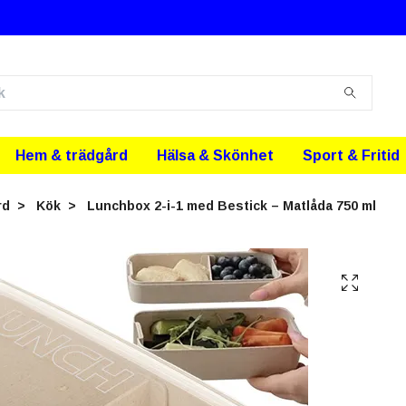
Hem & trädgård
Hälsa & Skönhet
Sport & Fritid
rd
Kök
Lunchbox 2-i-1 med Bestick – Matlåda 750 ml