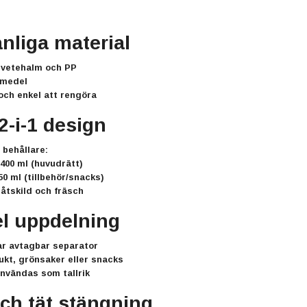
änliga material
v
vetehalm och PP
smedel
 och enkel att rengöra
2-i-1 design
 behållare:
400 ml
(huvudrätt)
50 ml
(tillbehör/snacks)
åtskild och fräsch
el uppdelning
ar
avtagbar separator
rukt, grönsaker eller snacks
användas som tallrik
och tät stängning