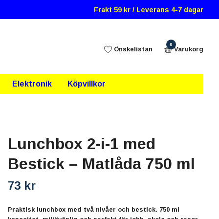
Frakt 59 kr / Leverans 4-7 dagar
0
Önskelistan
Varukorg
Elektronik
Köpvillkor
Lunchbox 2-i-1 med
Bestick – Matlåda 750 ml
73 kr
Praktisk lunchbox med två nivåer och bestick. 750 ml