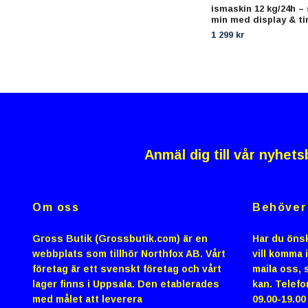
ismaskin 12 kg/24h – 
min med display & t
1 299 kr
Anmäl dig till vår nyhets
Om oss
Behöver 
Gross Butik (Grossbutik.com) är en
Har du önsk
webbplats som tillhör Northfox AB. Vårt
vill komma 
företag är ett svenskt företag och vårt
maila oss, s
lager finns i Uppsala. Den etablerades
kan. Telefo
med målet att leverera
09.00-19.0