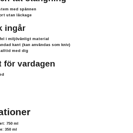
ystem med spännen
ort utan läckage
k ingår
el i miljövänligt material
andad kant (kan användas som kniv)
alltid med dig
t för vardagen
med
ationer
tet:
750 ml
re:
350 ml