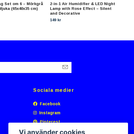
ag Set om 6 – Mörkgrå
2-in-1 Air Humidifier & LED Night
Kami
Mjuka (65x40x35 cm)
Lamp with Rose Effect – Silent
stål
and Decorative
199 
149 kr
Sociala medier
Facebook
Instagram
Pinterest
Vi använder cookies