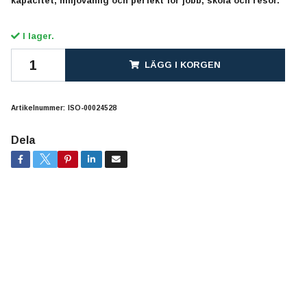
kapacitet, miljövänlig och perfekt för jobb, skola och resor.
I lager.
LÄGG I KORGEN
Artikelnummer:
ISO-00024528
Dela