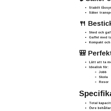
Stabilt låss
Säker transp
🍴 Bestic
Sked och gaff
Gaffel med t
Kompakt och 
🎒 Perfek
Lätt att ta 
Idealisk för:
Jobb
Skola
Resor
Specifik
Total kapaci
Övre behålla