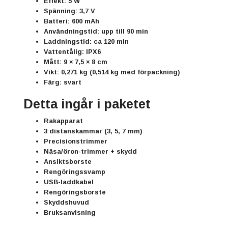
Effekt:
5 W
Spänning:
3,7 V
Batteri:
600 mAh
Användningstid:
upp till 90 min
Laddningstid:
ca 120 min
Vattentålig:
IPX6
Mått:
9 × 7,5 × 8 cm
Vikt:
0,271 kg
(0,514 kg med förpackning)
Färg: svart
Detta ingår i paketet
Rakapparat
3 distanskammar (3, 5, 7 mm)
Precisionstrimmer
Näsa/öron-trimmer + skydd
Ansiktsborste
Rengöringssvamp
USB-laddkabel
Rengöringsborste
Skyddshuvud
Bruksanvisning