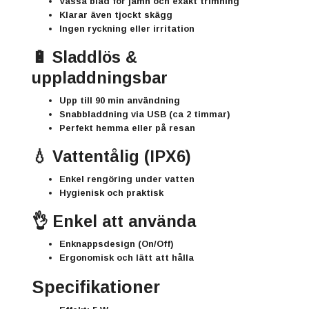
Vassa blad för jämn och exakt trimning
Klarar även tjockt skägg
Ingen ryckning eller irritation
🔋 Sladdlös &
uppladdningsbar
Upp till
90 min användning
Snabbladdning via
USB (ca 2 timmar)
Perfekt hemma eller på resan
💧 Vattentålig (IPX6)
Enkel rengöring under vatten
Hygienisk och praktisk
👌 Enkel att använda
Enknappsdesign (On/Off)
Ergonomisk och lätt att hålla
Specifikationer