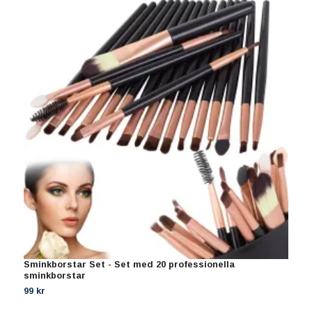
Sminkborstar Set - Set med 20 professionella
R
sminkborstar
D
99 kr
1