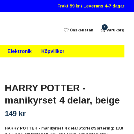
Frakt 59 kr / Leverans 4-7 dagar
0
Önskelistan
Varukorg
Elektronik
Köpvillkor
HARRY POTTER -
manikyrset 4 delar, beige
149 kr
HARRY POTTER - manikyrset 4 delarStorlek/Sortering: 13,0