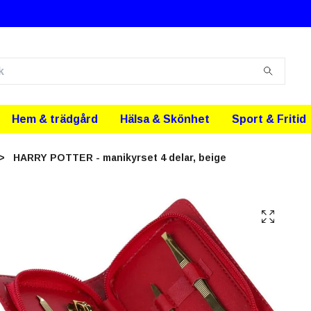
Hem & trädgård
Hälsa & Skönhet
Sport & Fritid
HARRY POTTER - manikyrset 4 delar, beige