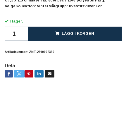
x 7,5 x 2,5 cmMaterial: 80% pvc / 20% polyesterFärg:
beigeKollektion: vinterMålgrupp: livsstilsvuxenFör
I lager.
LÄGG I KORGEN
Artikelnummer:
ZNT-2500002330
Dela