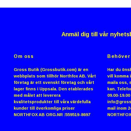
Anmäl dig till vår nyhets
Om oss
Behöver 
Gross Butik (Grossbutik.com) är en
Har du önsk
webbplats som tillhör Northfox AB. Vårt
vill komma 
företag är ett svenskt företag och vårt
maila oss, s
lager finns i Uppsala. Den etablerades
kan. Telefo
med målet att leverera
09.00-19.0
kvalitetsprodukter till våra värdefulla
info@gross
kunder till överkomliga priser
mail inom 2
NORTHFOX AB ORG.NR :559519-8697
NORTHFOX