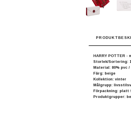
PRODUKTBESK
HARRY POTTER - ma
Storlek/Sortering: 1
Material: 80% pvc /
Färg: beige
Kollektion: vinter
Målgrupp: livsstils
Förpackning: platt
Produktgrupper: be