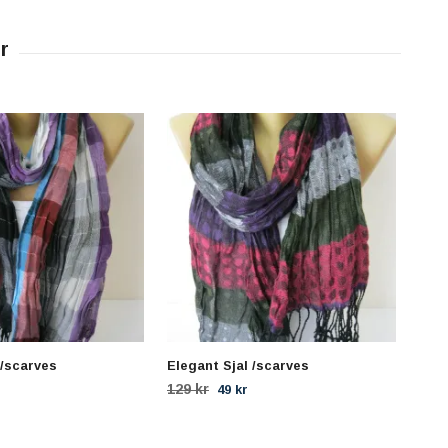
 /scarves
Elegant Sjal /scarves
Eleg
Hal
129 kr
49 kr
129 