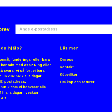
brev
du hjälp?
Läs mer
emål, funderingar eller bara
Om oss
i kontakt med oss? Ring eller
Kontakt
å svarar vi så fort vi bara
Köpvillkor
n: 0720436437 alla dagar
0 E-postadress:
Om köp och returer
butik.com
Vi besvarar alla
4 h alla dagar i veckan
 AB