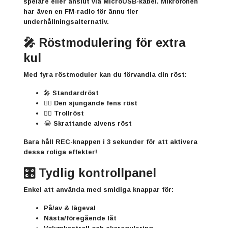
spelare eller anslut via MicroUSB-kabel. Mikrofonen
har även en
FM-radio
för ännu fler
underhållningsalternativ.
🎤 Röstmodulering för extra
kul
Med fyra röstmoduler kan du förvandla din röst:
🎤 Standardröst
🧚‍♂️ Den sjungande fens röst
🧙‍♂️ Trollröst
😂 Skrattande alvens röst
Bara håll REC-knappen i 3 sekunder för att aktivera
dessa roliga effekter!
🎛️ Tydlig kontrollpanel
Enkel att använda med smidiga knappar för:
På/av & lägeval
Nästa/föregående låt