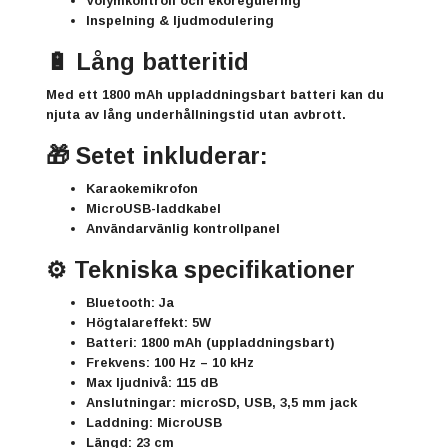
Volymkontroll och ekoregulering
Inspelning & ljudmodulering
🔋 Lång batteritid
Med ett 1800 mAh uppladdningsbart batteri kan du
njuta av lång underhållningstid utan avbrott.
🎁 Setet inkluderar:
Karaokemikrofon
MicroUSB-laddkabel
Användarvänlig kontrollpanel
⚙️ Tekniska specifikationer
Bluetooth: Ja
Högtalareffekt: 5W
Batteri: 1800 mAh (uppladdningsbart)
Frekvens: 100 Hz – 10 kHz
Max ljudnivå: 115 dB
Anslutningar: microSD, USB, 3,5 mm jack
Laddning: MicroUSB
Längd: 23 cm