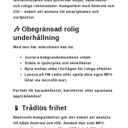
festatmosfären med justerbar volym, ekoeffekter
och roliga röstmoduler. Kompatibel med Android och
iOS – enkelt att ansluta till smartphones och
surfplattor.
🎶 Obegränsad rolig
underhållning
Med den här mikrofonen kan du:
Justera bakgrundsmusikens volym
Ställa in ljudstyrka och ekoeffekter
Byta mellan olika röstlägen för roliga effekter
Lyssna på FM-radio eller spela dina egna MP3-
låtar via microSD-kort
Perfekt för karaokefester, barnfester eller spontana
uppträdanden!
📱 Trådlös frihet
Bluetooth-kompatibilitet gör det enkelt att ansluta
till både Android och iOS. Använd den som MP3-