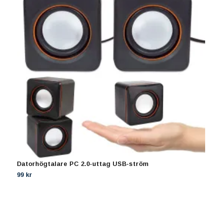
Datorhögtalare PC 2.0-uttag USB-ström
S
99 kr
3