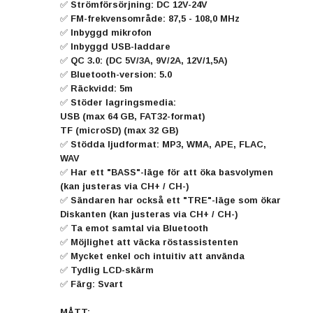
✅ Strömförsörjning: DC 12V-24V
✅ FM-frekvensområde: 87,5 - 108,0 MHz
✅ Inbyggd mikrofon
✅ Inbyggd USB-laddare
✅ QC 3.0: (DC 5V/3A, 9V/2A, 12V/1,5A)
✅ Bluetooth-version: 5.0
✅ Räckvidd: 5m
✅ Stöder lagringsmedia:
USB (max 64 GB, FAT32-format)
TF (microSD) (max 32 GB)
✅ Stödda ljudformat: MP3, WMA, APE, FLAC,
WAV
✅ Har ett "BASS"-läge för att öka basvolymen
(kan justeras via CH+ / CH-)
✅ Sändaren har också ett "TRE"-läge som ökar
Diskanten (kan justeras via CH+ / CH-)
✅ Ta emot samtal via Bluetooth
✅ Möjlighet att väcka röstassistenten
✅ Mycket enkel och intuitiv att använda
✅ Tydlig LCD-skärm
✅ Färg: Svart
MÅTT: