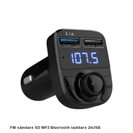
FM-sändare SD MP3 Bluetooth-laddare 2xUSB
T
r