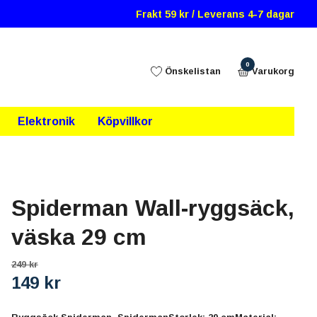
Frakt 59 kr / Leverans 4-7 dagar
0
Önskelistan
Varukorg
Elektronik
Köpvillkor
Spiderman Wall-ryggsäck,
väska 29 cm
249 kr
149 kr