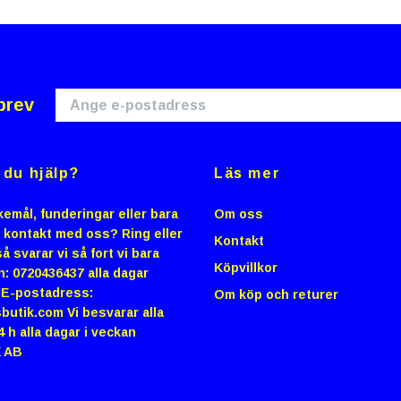
brev
du hjälp?
Läs mer
emål, funderingar eller bara
Om oss
i kontakt med oss? Ring eller
Kontakt
å svarar vi så fort vi bara
Köpvillkor
n: 0720436437 alla dagar
0 E-postadress:
Om köp och returer
butik.com
Vi besvarar alla
4 h alla dagar i veckan
 AB