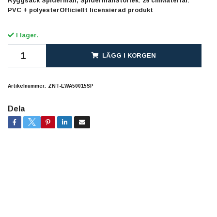
Ryggsäck Spiderman, SpidermanStorlek: 29 cmMaterial:
PVC + polyesterOfficiellt licensierad produkt
I lager.
LÄGG I KORGEN
Artikelnummer:
ZNT-EWA50015SP
Dela