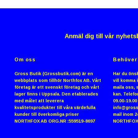
Anmäl dig till vår nyhets
Om oss
Behöver 
Gross Butik (Grossbutik.com) är en
Har du önsk
webbplats som tillhör Northfox AB. Vårt
vill komma 
företag är ett svenskt företag och vårt
maila oss, s
lager finns i Uppsala. Den etablerades
kan. Telefo
med målet att leverera
09.00-19.0
kvalitetsprodukter till våra värdefulla
info@gross
kunder till överkomliga priser
mail inom 2
NORTHFOX AB ORG.NR :559519-8697
NORTHFOX