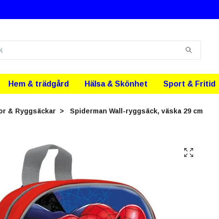
Hem & trädgård
Hälsa & Skönhet
Sport & Fritid
or & Ryggsäckar
Spiderman Wall-ryggsäck, väska 29 cm