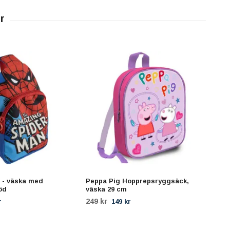
- väska med
Peppa Pig Hopprepsryggsäck,
Sko
öd
väska 29 cm
refl
själ
249 kr
r
149 kr
199 