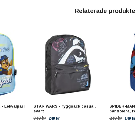
- Lekvalpar!
STAR WARS - ryggsäck casual,
SPIDER-MAN 
svart
bandolera, r
349 kr
249 kr
249 kr
149 k