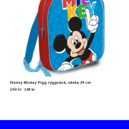
Disney Mickey Pigg ryggsäck, väska 29 cm
S
249 kr
2
149 kr