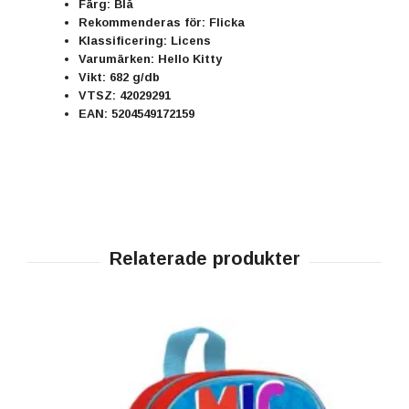
Färg: Blå
Rekommenderas för: Flicka
Klassificering: Licens
Varumärken: Hello Kitty
Vikt: 682 g/db
VTSZ: 42029291
EAN: 5204549172159