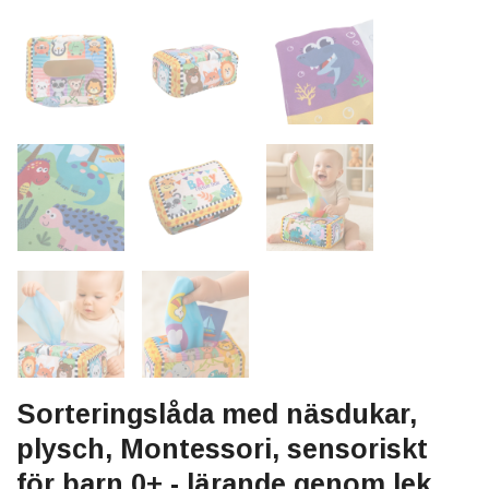
Sorteringslåda med näsdukar,
plysch, Montessori, sensoriskt
för barn 0+ - lärande genom lek