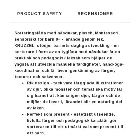
PRODUCT SAFETY
RECENSIONER
Sorteringslåda med näsdukar, plysch, Montessori,
sensoriskt för barn 0+ - lärande genom lek,
KRUZZEL! stödjer barnets dagliga utveckling - en
sorterare i form av en tyglåda med näsdukar är en
praktisk och pedagogisk leksak som hjälper de
yngsta att utveckla manuella färdigheter, hand-öga-
koordination och lär även igenkänning av färger,
texturer och sekvenser.
Rik design - tack vare färgglada illustrationer
av djur, olika mönster och tematiska motiv lär
sig barnet att känna igen djur, färger och de
miljöer de lever i, lärandet blir en naturlig del
av leken.
Perfekt som present - estetiskt utseende,
livfulla färger och pedagogisk karaktär gör
sorteraren till ett utmärkt val som present till
ett barn.