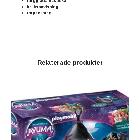
färgglada näsdukar
bruksanvisning
förpackning