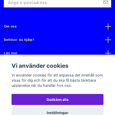
Om oss
Behöver du hjälp?
Läs mer
Vi använder cookies
Sociala medier
Vi använder cookies för att anpassa det innehåll som
visas för dig och för att du ska få bästa tänkbara
upplevelse när du handlar hos oss.
Godkänn alla
© 2026 Gross Butik
Powered by Quickbutik
Inställningar