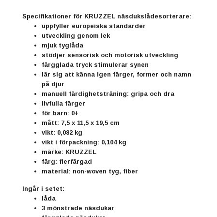
Specifikationer för KRUZZEL näsdukslådesorterare:
uppfyller europeiska standarder
utveckling genom lek
mjuk tyglåda
stödjer sensorisk och motorisk utveckling
färgglada tryck stimulerar synen
lär sig att känna igen färger, former och namn
på djur
manuell färdighetsträning: gripa och dra
livfulla färger
för barn: 0+
mått: 7,5 x 11,5 x 19,5 cm
vikt: 0,082 kg
vikt i förpackning: 0,104 kg
märke: KRUZZEL
färg: flerfärgad
material: non-woven tyg, fiber
Ingår i setet:
låda
3 mönstrade näsdukar