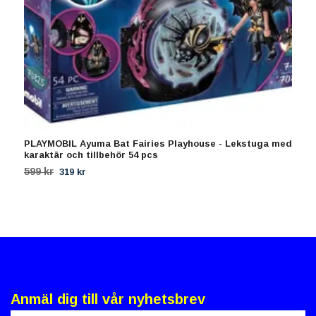
PLAYMOBIL Ayuma Bat Fairies Playhouse - Lekstuga med
P
karaktär och tillbehör 54 pcs
a
599 kr
3
319 kr
Anmäl dig till vår nyhetsbrev