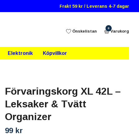
Frakt 59 kr / Leverans 4-7 dagar
0
Önskelistan
Varukorg
Elektronik
Köpvillkor
Förvaringskorg XL 42L –
Leksaker & Tvätt
Organizer
99 kr