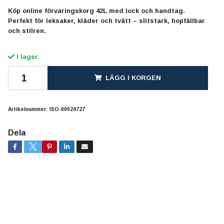
Köp online förvaringskorg 42L med lock och handtag.
Perfekt för leksaker, kläder och tvätt – slitstark, hopfällbar
och stilren.
I lager.
LÄGG I KORGEN
Artikelnummer:
ISO-00024727
Dela