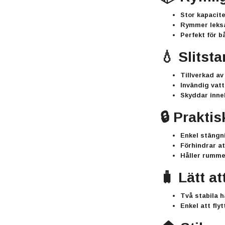
Stor kapacit
Rymmer leksak
Perfekt för 
💧 Slitst
Tillverkad a
Invändig vat
Skyddar inne
🔒 Prakti
Enkel stäng
Förhindrar att
Håller rumme
🧳 Lätt at
Två
stabila 
Enkel att fly