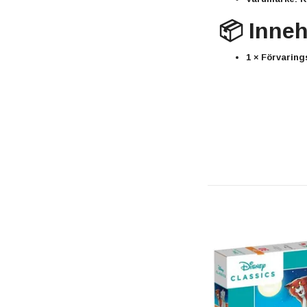
📦 Inneh
1 × Förvarin