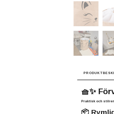
PRODUKTBESK
🧺✨ Förv
Praktisk och stilre
📦 Rymlig