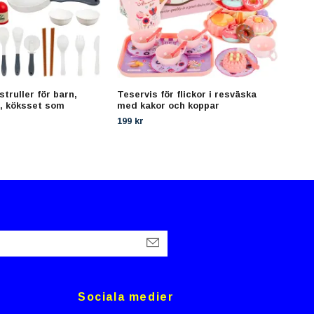
truller för barn,
Teservis för flickor i resväska
Tråd
r, köksset som
med kakor och koppar
Kara
radi
199 kr
129 
Sociala medier