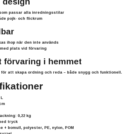
n design
som passar alla inredningsstilar
åde pojk- och flickrum
lbar
kas ihop när den inte används
med plats vid förvaring
t förvaring i hemmet
 för att skapa ordning och reda – både snygg och funktionell.
fikationer
 L
 cm
packning: 0,22 kg
med tryck
ne + bomull, polyester, PE, nylon, POM
ruzzel