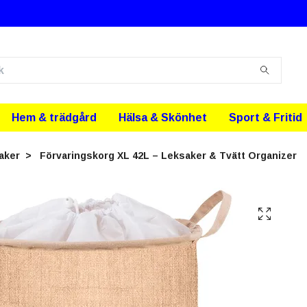
Hem & trädgård
Hälsa & Skönhet
Sport & Fritid
aker
Förvaringskorg XL 42L – Leksaker & Tvätt Organizer