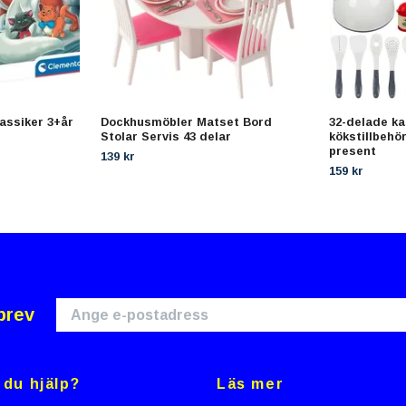
assiker 3+år
Dockhusmöbler Matset Bord
32-delade kas
Stolar Servis 43 delar
kökstillbehö
present
139 kr
159 kr
brev
du hjälp?
Läs mer