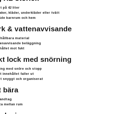
et på
42 liter
er, kläder, underkläder eller tvätt
både barnrum och hem
ark & vattenavvisande
v
hållbara material
tenavvisande beläggning
hållet mot fukt
skt lock med snörning
ning med
snöre och stopp
 innehållet faller ut
t snyggt och organiserat
t bära
handtag
tta mellan rum