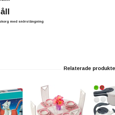
åll
gskorg med snörstängning