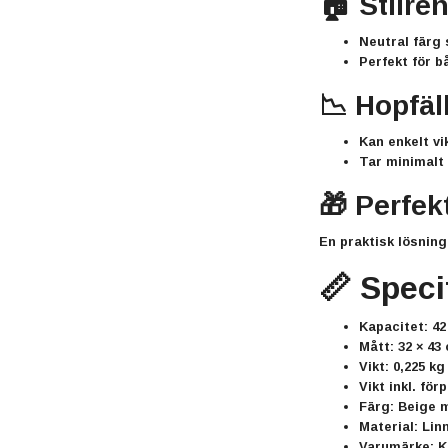
🏠 Stilre
Neutral färg 
Perfekt för b
📉 Hopfäl
Kan enkelt vi
Tar minimalt 
🎁 Perfek
En praktisk lösning
📏 Speci
Kapacitet: 42
Mått: 32 × 43
Vikt: 0,225 kg
Vikt inkl. för
Färg: Beige 
Material: Lin
Varumärke: K